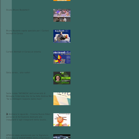
Grazie Bruno Bozzetto!!!
Bruno Bozzetto ospite speciale per i Cartoni
Animati In Corsia
Cartoni Animati in Corsia al cinema
Dalla corsia… alla radio!
Sulla rivista "INFANZIA" dell'università di
Bologna, l'intervista che mi ha fatto Andrea Mori
"Se le immagini nascono dalle mani"
🎬 Animare lo sguardo - Cinema Nuovo Eden -
percorso di formazione dedicato alle
insegnanti e agli insegnanti della scuola
dell’infanzia e primaria.
APNEA è stato selezionato per la Signature
Exhibition di VIDEOFORMES 2026 a Clermont-