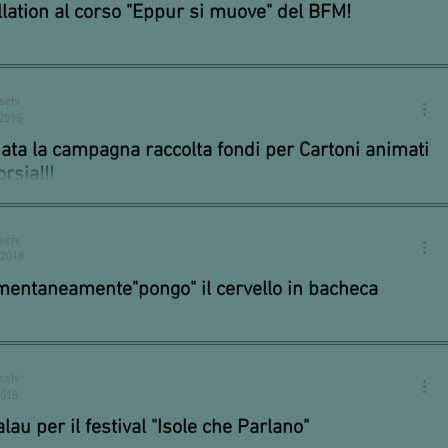
llation al corso "Eppur si muove" del BFM!
ornata immersi nel mondo della pixillation. Grandi i maestri
che ci hanno ispirato, da Norman McLaren a Švankmajer. Nel...
schi
 2018
iata la campagna raccolta fondi per Cartoni animati
orsia!!!
ta sera nell'accogliente spazio di Bohem La Stazione di
ico Avisco ha iniziato la campagna di raccolta fondi per
schi
nere il...
 2018
entaneamente"pongo" il cervello in bacheca
schi
2018
lau per il festival "Isole che Parlano"