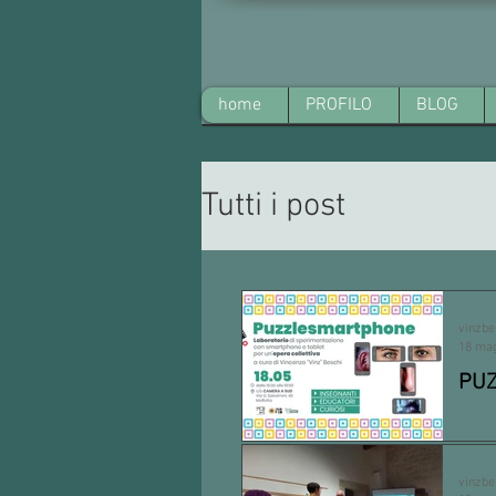
home
PROFILO
BLOG
Tutti i post
Corso formazione
vinzbe
18 ma
PUZ
Pres
Laur
poten
vinzbe