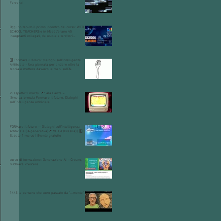
Ferrand.
Oggi ho tenuto il primo incontro del corso: WEB
SCHOOL TEACHERS e in Meet c’erano 45
insegnanti collegati, da scuole e territori
diversi.
🗓 Formare il futuro: dialoghi sull’Intelligenza
Artificiale - Una giornata per andare oltre la
teoria e mettere davvero le mani sull’AI.
Vi aspetto:1 marzo 📍 Sala Danze –
@mo.ca_brescia Formare il futuro. Dialoghi
sull’intelligenza artificiale
FORMare il futuro — Dialoghi sull’Intelligenza
Artificiale (IA generativa)📍 MO.CA (Brescia) | 🗓
Sabato 1 marzo | Evento gratuito
corso di formazione: Generazione AI – Creare,
rischiare, crescere.
1445 le persone che sono passate da "...mente"