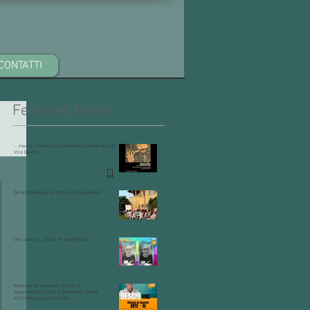
CONTATTI
Featured Posts
… mente - mostra ed esperienza immersiva di
Vinz Beschi
Serata calda sia di clima che di pensieri
Uno sono io...l'altro mi assomiglia
Allenare lo sguardo - Arte e AI,
opportunità,criticità e domande aperte
sull'intelligenza artificiale