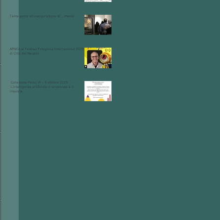
Tanta gente all'inaugurazione di"...mente"
APNEA al Festival Fotogenia Internacional 2025
di Città del Messico
Collezione Paolo VI – 9 ottobre 2025:
L’intelligenza artificiale ci sorprende e ci
inquieta.