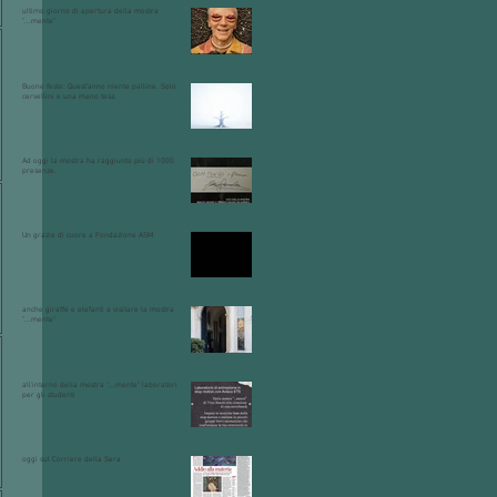
ultimo giorno di apertura della mostra
"...mente"
Buone feste: Quest’anno niente palline. Solo
cervellini e una mano tesa.
Ad oggi la mostra ha raggiunto più di 1000
presenze.
Un grazie di cuore a Fondazione ASM
anche giraffe e elefanti a visitare la mostra
"...mente"
all'interno della mostra "...mente" laboratori
per gli studenti
oggi sul Corriere della Sera