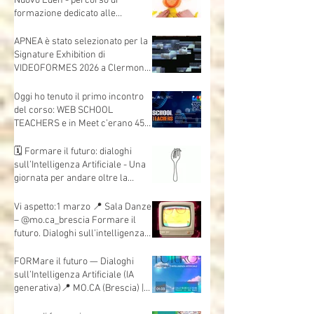
Andrea Mori "Se le immagini
nascono dalle mani"
🎬 Animare lo sguardo - Cinema
Nuovo Eden - percorso di
formazione dedicato alle
insegnanti e agli insegnanti della
scuola dell’infanzia e primaria.
APNEA è stato selezionato per la
Signature Exhibition di
VIDEOFORMES 2026 a Clermont-
Ferrand.
Oggi ho tenuto il primo incontro
del corso: WEB SCHOOL
TEACHERS e in Meet c’erano 45
insegnanti collegati, da scuole e
territori diversi.
🗓 Formare il futuro: dialoghi
sull’Intelligenza Artificiale - Una
giornata per andare oltre la
teoria e mettere davvero le mani
sull’AI.
Vi aspetto:1 marzo 📍 Sala Danze
– @mo.ca_brescia Formare il
futuro. Dialoghi sull’intelligenza
artificiale
FORMare il futuro — Dialoghi
sull’Intelligenza Artificiale (IA