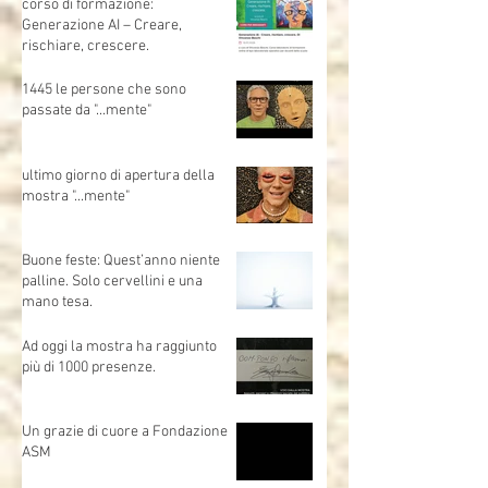
generativa)📍 MO.CA (Brescia) |
🗓 Sabato 1 marzo | Evento
gratuito
corso di formazione:
Generazione AI – Creare,
rischiare, crescere.
1445 le persone che sono
passate da "...mente"
ultimo giorno di apertura della
mostra "...mente"
Buone feste: Quest’anno niente
palline. Solo cervellini e una
mano tesa.
Ad oggi la mostra ha raggiunto
più di 1000 presenze.
Un grazie di cuore a Fondazione