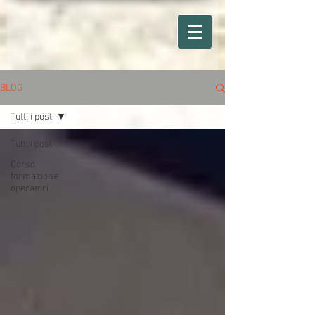
BLOG
Tutti i post
Tutti i post
Corso
formazione
operatori