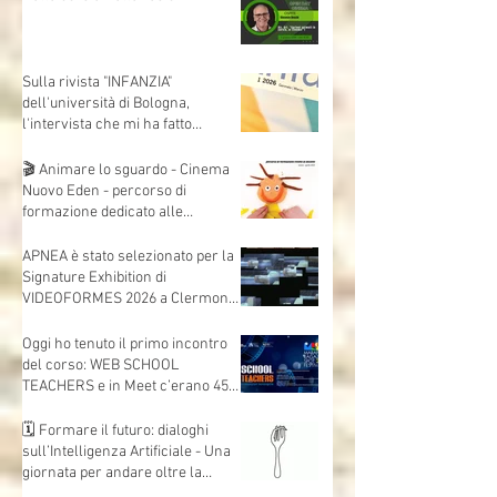
Dalla corsia… alla radio!
Sulla rivista "INFANZIA"
dell'università di Bologna,
l'intervista che mi ha fatto
Andrea Mori "Se le immagini
nascono dalle mani"
🎬 Animare lo sguardo - Cinema
Nuovo Eden - percorso di
formazione dedicato alle
insegnanti e agli insegnanti della
scuola dell’infanzia e primaria.
APNEA è stato selezionato per la
Signature Exhibition di
VIDEOFORMES 2026 a Clermont-
Ferrand.
Oggi ho tenuto il primo incontro
del corso: WEB SCHOOL
TEACHERS e in Meet c’erano 45
insegnanti collegati, da scuole e
territori diversi.
🗓 Formare il futuro: dialoghi