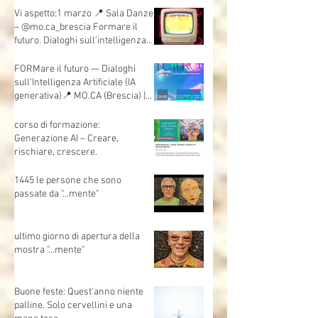
sull’Intelligenza Artificiale - Una
giornata per andare oltre la
teoria e mettere davvero le mani
sull’AI.
Vi aspetto:1 marzo 📍 Sala Danze
– @mo.ca_brescia Formare il
futuro. Dialoghi sull’intelligenza
artificiale
FORMare il futuro — Dialoghi
sull’Intelligenza Artificiale (IA
generativa)📍 MO.CA (Brescia) |
🗓 Sabato 1 marzo | Evento
gratuito
corso di formazione:
Generazione AI – Creare,
rischiare, crescere.
1445 le persone che sono
passate da "...mente"
ultimo giorno di apertura della
mostra "...mente"