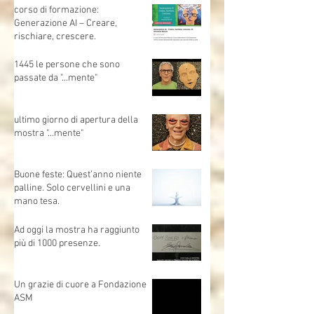
sull’Intelligenza Artificiale (IA
generativa)📍 MO.CA (Brescia) |
🗓 Sabato 1 marzo | Evento
gratuito
corso di formazione:
Generazione AI – Creare,
rischiare, crescere.
1445 le persone che sono
passate da "...mente"
ultimo giorno di apertura della
mostra "...mente"
Buone feste: Quest’anno niente
palline. Solo cervellini e una
mano tesa.
Ad oggi la mostra ha raggiunto
più di 1000 presenze.