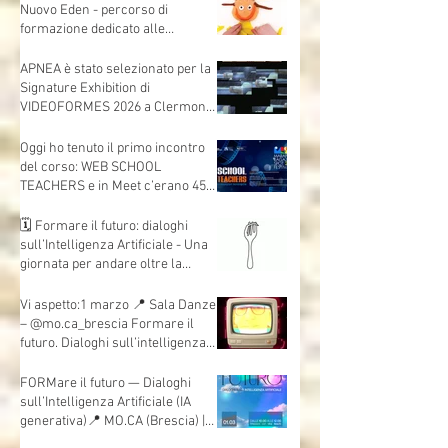
Andrea Mori "Se le immagini
nascono dalle mani"
🎬 Animare lo sguardo - Cinema
Nuovo Eden - percorso di
formazione dedicato alle
insegnanti e agli insegnanti della
scuola dell’infanzia e primaria.
APNEA è stato selezionato per la
Signature Exhibition di
VIDEOFORMES 2026 a Clermont-
Ferrand.
Oggi ho tenuto il primo incontro
del corso: WEB SCHOOL
TEACHERS e in Meet c’erano 45
insegnanti collegati, da scuole e
territori diversi.
🗓 Formare il futuro: dialoghi
sull’Intelligenza Artificiale - Una
giornata per andare oltre la
teoria e mettere davvero le mani
sull’AI.
Vi aspetto:1 marzo 📍 Sala Danze
– @mo.ca_brescia Formare il
futuro. Dialoghi sull’intelligenza
artificiale
FORMare il futuro — Dialoghi