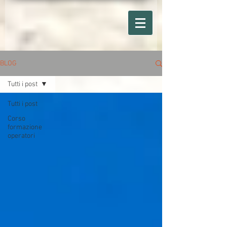
BLOG
Tutti i post
Tutti i post
Corso
formazione
operatori