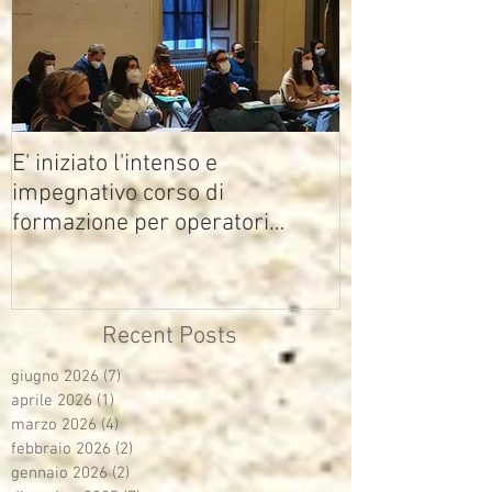
E' iniziato l'intenso e
impegnativo corso di
formazione per operatori
multimediali Avisco
Recent Posts
giugno 2026
(7)
7 post
aprile 2026
(1)
1 post
marzo 2026
(4)
4 post
febbraio 2026
(2)
2 post
gennaio 2026
(2)
2 post