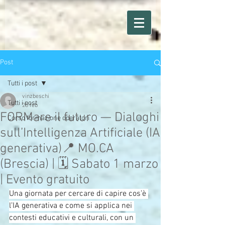
Post
Tutti i post
vinzbeschi
Tutti i post
25 feb
FORMare il futuro — Dialoghi
Corso formazione operatori
sull’Intelligenza Artificiale (IA
generativa)📍 MO.CA
(Brescia) | 🗓 Sabato 1 marzo
| Evento gratuito
Una giornata per cercare di capire cos’è 
l’IA generativa e come si applica nei 
contesti educativi e culturali, con un 