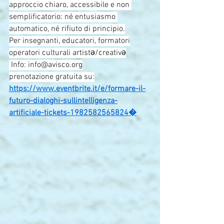
approccio chiaro, accessibile e non 
semplificatorio: né entusiasmo 
automatico, né rifiuto di principio.
Per insegnanti, educatori, formatori
operatori culturali artistə/creativə
 Info: 
info@avisco.org
prenotazione gratuita su:
https://www.eventbrite.it/e/formare-il-
futuro-dialoghi-sullintelligenza-
artificiale-tickets-1982582565824⁠�