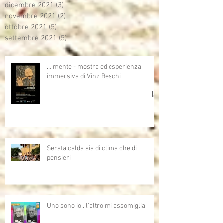
dicembre 2021
(3)
3 post
novembre 2021
(2)
2 post
ottobre 2021
(5)
5 post
settembre 2021
(5)
5 post
… mente - mostra ed esperienza
immersiva di Vinz Beschi
Serata calda sia di clima che di
pensieri
Uno sono io...l'altro mi assomiglia