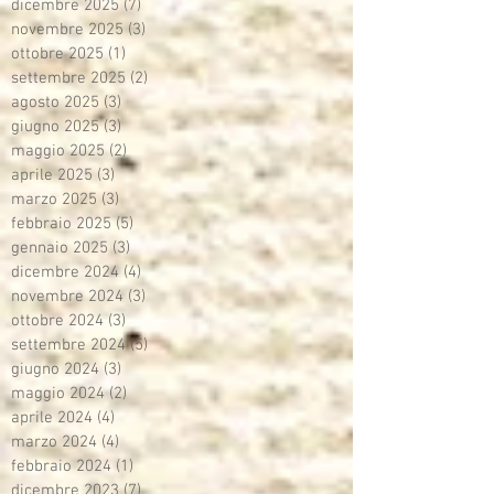
dicembre 2025
(7)
7 post
novembre 2025
(3)
3 post
ottobre 2025
(1)
1 post
settembre 2025
(2)
2 post
agosto 2025
(3)
3 post
giugno 2025
(3)
3 post
maggio 2025
(2)
2 post
aprile 2025
(3)
3 post
marzo 2025
(3)
3 post
febbraio 2025
(5)
5 post
gennaio 2025
(3)
3 post
dicembre 2024
(4)
4 post
novembre 2024
(3)
3 post
ottobre 2024
(3)
3 post
settembre 2024
(5)
5 post
giugno 2024
(3)
3 post
maggio 2024
(2)
2 post
aprile 2024
(4)
4 post
marzo 2024
(4)
4 post
febbraio 2024
(1)
1 post
dicembre 2023
(7)
7 post