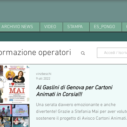
ARCHIVIO NEWS
VIDEO
STAMPA
ES_PONGO
ormazione operatori
Accedi / Iscriv
vinzbeschi
9 ott 2022
Al Gaslini di Genova per Cartoni
Animati in Corsia!!!
Una serata davvero emozionante e anche
divertente! Grazie a Stefania Mai per aver voluto
sostenere il progetto di Avisco Cartoni Animati.