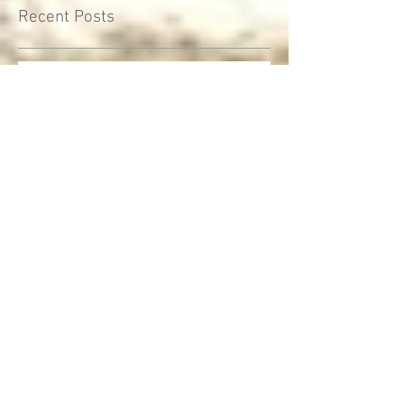
2025: L’intelligenza artificiale ci
sorprende e ci inquieta.
Recent Posts
… mente - mostra ed esperienza
immersiva di Vinz Beschi
Serata calda sia di clima che di
pensieri
Uno sono io...l'altro mi assomiglia