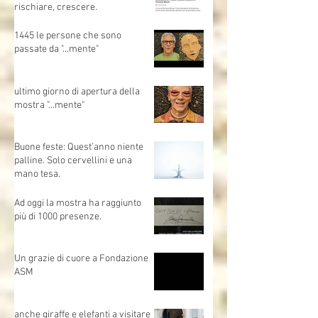
🗓 Sabato 1 marzo | Evento
gratuito
corso di formazione:
Generazione AI – Creare,
rischiare, crescere.
1445 le persone che sono
passate da "...mente"
ultimo giorno di apertura della
mostra "...mente"
Buone feste: Quest’anno niente
palline. Solo cervellini e una
mano tesa.
Ad oggi la mostra ha raggiunto
più di 1000 presenze.
Un grazie di cuore a Fondazione
ASM