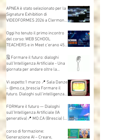
nascono dalle mani"
🎬 Animare lo sguardo - Cinema
Nuovo Eden - percorso di
formazione dedicato alle
insegnanti e agli insegnanti della
scuola dell’infanzia e primaria.
APNEA è stato selezionato per la
Signature Exhibition di
VIDEOFORMES 2026 a Clermont-
Ferrand.
Oggi ho tenuto il primo incontro
del corso: WEB SCHOOL
TEACHERS e in Meet c’erano 45
insegnanti collegati, da scuole e
territori diversi.
🗓 Formare il futuro: dialoghi
sull’Intelligenza Artificiale - Una
giornata per andare oltre la
teoria e mettere davvero le mani
sull’AI.
Vi aspetto:1 marzo 📍 Sala Danze
– @mo.ca_brescia Formare il
futuro. Dialoghi sull’intelligenza
artificiale
FORMare il futuro — Dialoghi
sull’Intelligenza Artificiale (IA
generativa)📍 MO.CA (Brescia) |