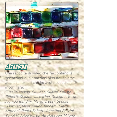
ARTISTI
Una raccolta di video che raccontano le
sensazioni e le emozioni vissute insieme
ad alcuni artisti che ho avuto occasione di
incontrare.
Fusako Yusaki, Giuliano Guatta, Fausto
Gilberti; Claudio Jaccarino, Giacomo Verde,
Armida Gandini, Mario Cresci, Sophie
Usurnier, Massimilino Tappari, Piero
Almeoni, Paola Sabatti, Agostino Perrini,
Yonel Hidalgo Perez, Ali Hassoun, Milene