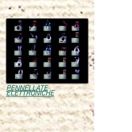
al tema del corpo e della mente
PENNELLATE
ELETTRONICHE
Una selezione di video nei quali la
telecamera viene utilizzata come se fosse
un pennello con il quale si realizzano
immagini sulla "grande tela" di uno
schermo televisivo o cinematografico.
Mi piace pensare alla parola “arte” come