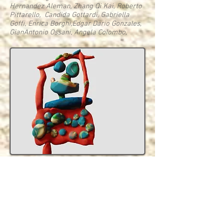
Hernandez Aleman, Zhang Qi Kai, Roberto
Pittarello, Candida Gottardi, Gabriella
Goffi, Enrica Borghi,Edgar Dario Gonzales,
GianAntonio Ossani, Angela Colombo,