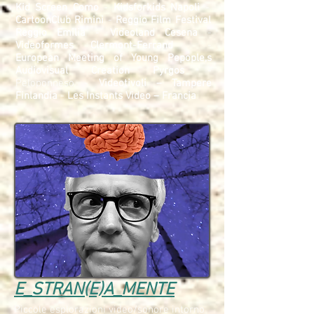
Kid Screen Como
-
Kidsforkids Napoli
-
CartoonClub Rimini
-
Reggio Film Festival
Reggio Emilia
-
Videoland Cesena
-
Videoformes Clermont-Ferrand
-
European Meeting of Young Pepople,s
Audiovisual Creation Pyrgos
-
Peloponneso -
Videotivoli – Tampere
Finlandia
-
Les Instants Video – Francia
E_STRAN(E)A_MENTE
Piccole esplorazioni video/sonore intorno