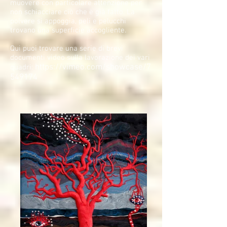
muovere con particolare attenzione per
non schiacciare ciò che è già fatto. La
polvere si appoggia, peli e pelucchi
trovano una superficie accogliente.
Qui puoi trovare una serie di brevi
documenti video sulla lavorazione dei vari
https://vimeo.com/showcase/7
quadri:
549174