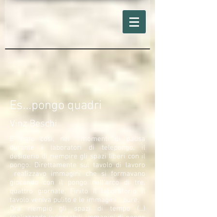
Es...pongo quadri
Vinz Beschi
E' nato così, nei momenti di pausa
durante i laboratori di telepongo, il
desiderio di riempire gli spazi liberi con il
pongo. Direttamente sul tavolo di lavoro
realizzavo immagini che si formavano
giocando con il pongo nell'arco di tre,
quattro giornate. Finito il laboratorio il
tavolo veniva pulito e le immagini ...pure.
Ora riempio gli spazi di tempo (...)