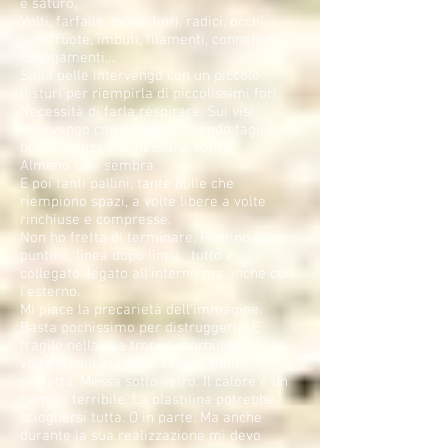
è saturo,
Volti, farfalle, pesci, fiori, radici, occhi,
lune, ruote, imbuti, filamenti, connettori,
collegamenti,...
Sulla pelle intervengo con un piccolo
bisturi per riempirla di piccolissimi fori.
Necessità di farla respirare. Sui visi
intervengo con il bisturi facendo tagli,
buchi, senza che nessuno soffra.
Almeno così sembra.
E poi tanti pallini, tante bolle che
riempiono spazi, a volte libere a volte
rinchiuse e compresse.
Non ho fretta di terminare. Puntino dopo
puntino, linea dopo linea, tutto è
collegato, legato all'interno ma anche con
l'esterno.
Mi piace la precarietà dell'immagine.
Basta pochissimo per distruggerla. E'
fragile nella sua troppo morbidezza. Una
volta terminata deve essere subito
protetta. Messa sotto vetro. Il calore è un
nemico terribile. La plastilina potrebbe
sciogliersi tutta. O in parte. Ma anche
durante la sua realizzazione mi devo