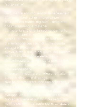
realizzando vulnerabili immagini di pongo
"sotto vetro"
Da circa tre anni ho sentito la necessità di
liberarmi dagli schermi digitali per
buttarmi nel modo “digitale” ...delle dita
che manipolano la materia.
La materia si è offerta spontaneamente,
era lì ad aspettarmi. Già la conoscevo
perchè utilizzata spesso per fare film
d'animazione con i bambini ma questa
volta si è presentata in una dimensione
nuova, oltre a quella del gioco, del piacere
della manipolazione e della magia
dell'animazione, quella della perdita del
tempo e della conquista di uno spazio
totalmente libero.
Mi piace immaginare un'idea che frulla nel
cervello diventare di pongo.
Non ho committente, non una scadenza, e
mi confronto con il piacere.
L'immagine parte da un'idea e poi si
sviluppa via via con il passare del tempo
fino ad arrivare al punto in cui sento che
non ho più nulla da aggiungere. Lo spazio