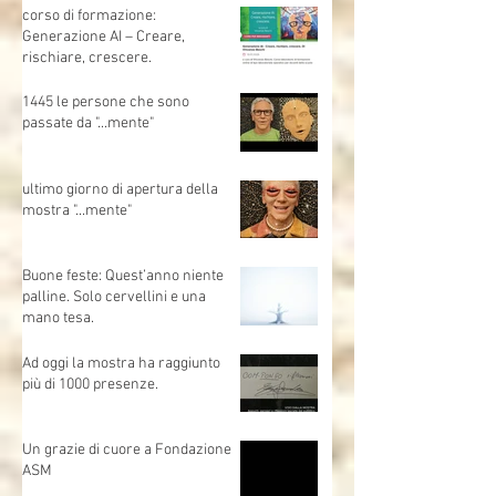
sull’Intelligenza Artificiale (IA
generativa)📍 MO.CA (Brescia) |
🗓 Sabato 1 marzo | Evento
gratuito
corso di formazione:
Generazione AI – Creare,
rischiare, crescere.
1445 le persone che sono
passate da "...mente"
ultimo giorno di apertura della
mostra "...mente"
Buone feste: Quest’anno niente
palline. Solo cervellini e una
mano tesa.
Ad oggi la mostra ha raggiunto
più di 1000 presenze.