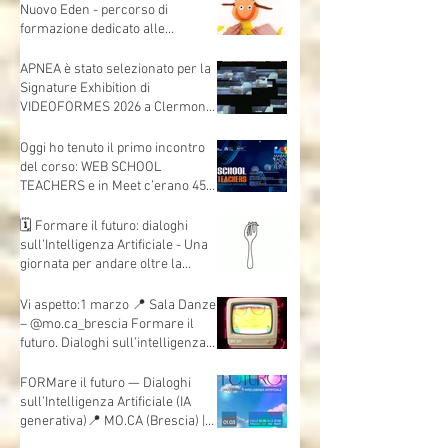
l'intervista che mi ha fatto
Andrea Mori "Se le immagini
nascono dalle mani"
🎬 Animare lo sguardo - Cinema
Nuovo Eden - percorso di
formazione dedicato alle
insegnanti e agli insegnanti della
scuola dell’infanzia e primaria.
APNEA è stato selezionato per la
Signature Exhibition di
VIDEOFORMES 2026 a Clermont-
Ferrand.
Oggi ho tenuto il primo incontro
del corso: WEB SCHOOL
TEACHERS e in Meet c’erano 45
insegnanti collegati, da scuole e
territori diversi.
🗓 Formare il futuro: dialoghi
sull’Intelligenza Artificiale - Una
giornata per andare oltre la
teoria e mettere davvero le mani
sull’AI.
Vi aspetto:1 marzo 📍 Sala Danze
– @mo.ca_brescia Formare il
futuro. Dialoghi sull’intelligenza
artificiale
FORMare il futuro — Dialoghi