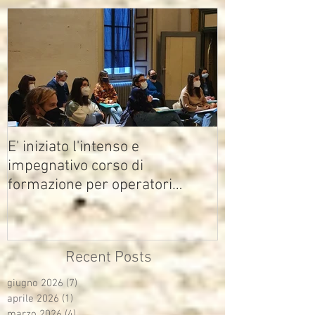
E' iniziato l'intenso e
impegnativo corso di
formazione per operatori
multimediali Avisco
Recent Posts
giugno 2026
(7)
7 post
aprile 2026
(1)
1 post
marzo 2026
(4)
4 post