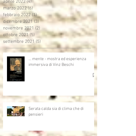
aprile 2022
(4)
4 post
marzo 2022
(6)
6 post
febbraio 2022
(1)
1 post
dicembre 2021
(3)
3 post
novembre 2021
(2)
2 post
ottobre 2021
(5)
5 post
settembre 2021
(5)
5 post
… mente - mostra ed esperienza
immersiva di Vinz Beschi
Serata calda sia di clima che di
pensieri