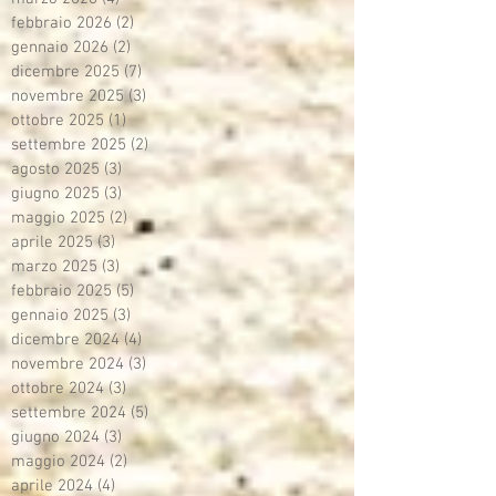
febbraio 2026
(2)
2 post
gennaio 2026
(2)
2 post
dicembre 2025
(7)
7 post
novembre 2025
(3)
3 post
ottobre 2025
(1)
1 post
settembre 2025
(2)
2 post
agosto 2025
(3)
3 post
giugno 2025
(3)
3 post
maggio 2025
(2)
2 post
aprile 2025
(3)
3 post
marzo 2025
(3)
3 post
febbraio 2025
(5)
5 post
gennaio 2025
(3)
3 post
dicembre 2024
(4)
4 post
novembre 2024
(3)
3 post
ottobre 2024
(3)
3 post
settembre 2024
(5)
5 post
giugno 2024
(3)
3 post
maggio 2024
(2)
2 post
aprile 2024
(4)
4 post