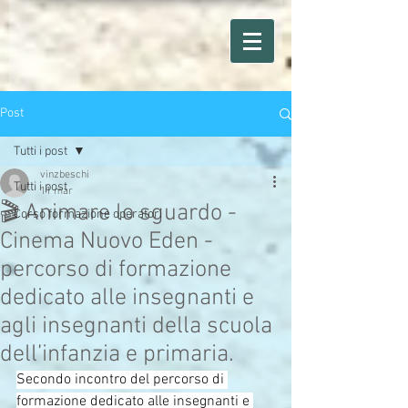
Post
Tutti i post
vinzbeschi
Tutti i post
11 mar
🎬 Animare lo sguardo -
Corso formazione operatori
Cinema Nuovo Eden -
percorso di formazione
dedicato alle insegnanti e
agli insegnanti della scuola
dell’infanzia e primaria.
Secondo incontro del percorso di 
formazione dedicato alle insegnanti e 