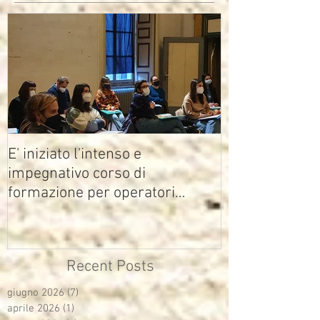
E' iniziato l'intenso e
impegnativo corso di
formazione per operatori
multimediali Avisco
Recent Posts
giugno 2026
(7)
7 post
aprile 2026
(1)
1 post