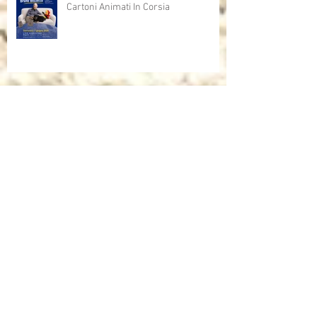
Cartoni Animati In Corsia
Cartoni Animati in Corsia al cinema
Dalla corsia… alla radio!
Sulla rivista "INFANZIA" dell'università
di Bologna, l'intervista che mi ha fatto
Andrea Mori "Se le immagini nascono