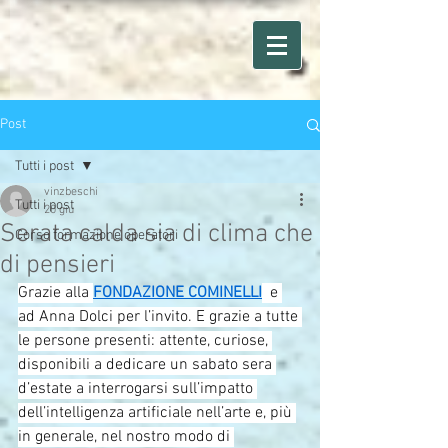
Post
Tutti i post
vinzbeschi
Tutti i post
20 giu
Serata calda sia di clima che
Corso formazione operatori
di pensieri
Grazie alla 
FONDAZIONE COMINELLI
  e 
ad Anna Dolci per l’invito. E grazie a tutte 
le persone presenti: attente, curiose, 
disponibili a dedicare un sabato sera 
d’estate a interrogarsi sull’impatto 
dell’intelligenza artificiale nell’arte e, più 
in generale, nel nostro modo di 