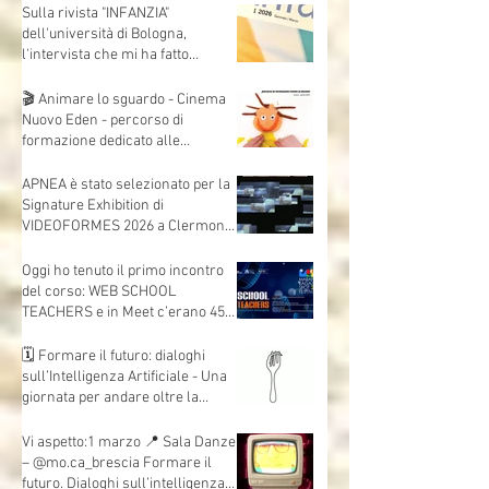
Sulla rivista "INFANZIA"
dell'università di Bologna,
l'intervista che mi ha fatto
Andrea Mori "Se le immagini
nascono dalle mani"
🎬 Animare lo sguardo - Cinema
Nuovo Eden - percorso di
formazione dedicato alle
insegnanti e agli insegnanti della
scuola dell’infanzia e primaria.
APNEA è stato selezionato per la
Signature Exhibition di
VIDEOFORMES 2026 a Clermont-
Ferrand.
Oggi ho tenuto il primo incontro
del corso: WEB SCHOOL
TEACHERS e in Meet c’erano 45
insegnanti collegati, da scuole e
territori diversi.
🗓 Formare il futuro: dialoghi
sull’Intelligenza Artificiale - Una
giornata per andare oltre la
teoria e mettere davvero le mani