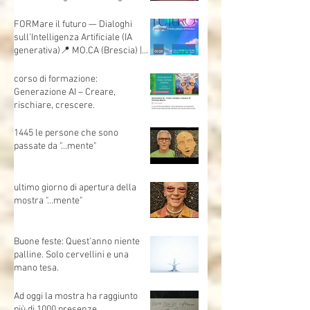
sull’AI.
Vi aspetto:1 marzo 📍 Sala Danze
– @mo.ca_brescia Formare il
futuro. Dialoghi sull’intelligenza
artificiale
FORMare il futuro — Dialoghi
sull’Intelligenza Artificiale (IA
generativa)📍 MO.CA (Brescia) |
🗓 Sabato 1 marzo | Evento
gratuito
corso di formazione:
Generazione AI – Creare,
rischiare, crescere.
1445 le persone che sono
passate da "...mente"
ultimo giorno di apertura della
mostra "...mente"
Buone feste: Quest’anno niente
palline. Solo cervellini e una
mano tesa.