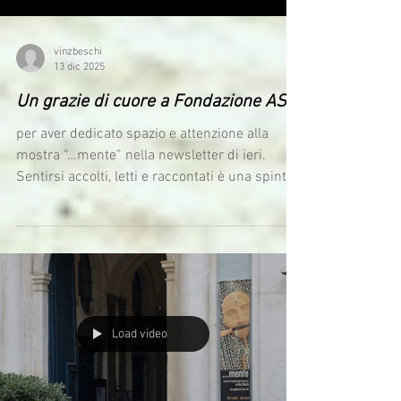
vinzbeschi
13 dic 2025
Un grazie di cuore a Fondazione ASM
per aver dedicato spazio e attenzione alla
mostra “…mente” nella newsletter di ieri.⠀
Sentirsi accolti, letti e raccontati è una spinta
preziosa per continuare a immaginare e a
condividere. Avisco Accademia di Belle Arti
SantaGiulia Fondazione PInAC MO.CA -
MorettoCavour Comune di Brescia
Load video