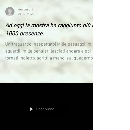
vinzbeschi
23 dic 2025
Ad oggi la mostra ha raggiunto più di
1000 presenze.
Un traguardo inaspettato! Mille passaggi, mille
sguardi, mille pensieri lasciati andare e poi
tornati indietro, scritti a mano, sul quaderno:
pensieri, emozioni, ironia, silenzi. Grazie a chi
è passato, a chi si è fermato, a chi ha lasciato
una traccia. La mostra continua ancora per
pochi giorni Se non ci sei ancora passato,
prenditi un tempo e vieni a perderti! “…mente
– mostra ed esperienza immersiva” MO.CA -
MorettoCavour – Centro per le Nuove Culture
Load video
fino al 31 dic