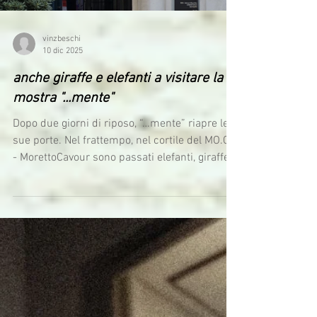
vinzbeschi
10 dic 2025
anche giraffe e elefanti a visitare la
mostra "...mente"
Dopo due giorni di riposo, “…mente” riapre le
sue porte. Nel frattempo, nel cortile del MO.CA
- MorettoCavour sono passati elefanti, giraffe,
rinoceronti ... Pare si trovino bene. Da oggi a
domenica, la mostra è aperta dalle 15 alle 19.
Vi aspetto. Avisco Accademia di Belle Arti
SantaGiulia Fondazione PInAC Comune di
Brescia