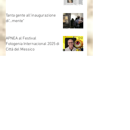
laboratori per gli studenti
oggi sul Corriere della Sera
Tanta gente all'inaugurazione
di"...mente"
APNEA al Festival
Fotogenia Internacional 2025 di
Città del Messico
Collezione Paolo VI – 9 ottobre
2025: L’intelligenza artificiale ci
sorprende e ci inquieta.
Recent Posts