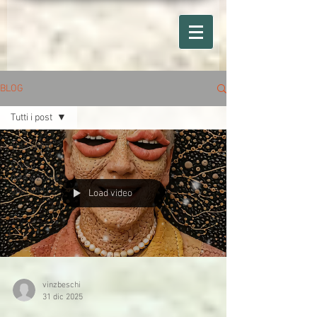
BLOG
Tutti i post
Tutti i post
Corso
formazione
operatori
Load video
vinzbeschi
31 dic 2025