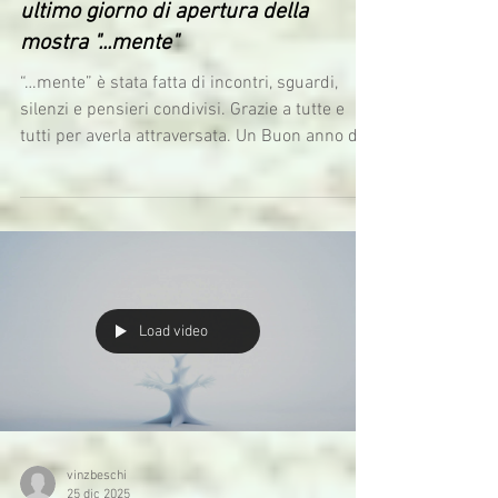
ultimo giorno di apertura della
mostra "...mente"
“…mente” è stata fatta di incontri, sguardi,
silenzi e pensieri condivisi. Grazie a tutte e
tutti per averla attraversata. Un Buon anno da
attraversare lenta..mente consapevol...mente
ma anche un poco inconsapevol...mente. Ps.
suggestioni visive ispirate da un lavoro di
@davidszauder
Load video
vinzbeschi
25 dic 2025