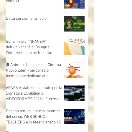
Bruno Bozzetto ospite speciale
per i Cartoni Animati In Corsia
Cartoni Animati in Corsia al
cinema
Dalla corsia… alla radio!
Sulla rivista "INFANZIA"
dell'università di Bologna,
l'intervista che mi ha fatto
Andrea Mori "Se le immagini
nascono dalle mani"
🎬 Animare lo sguardo - Cinema
Nuovo Eden - percorso di
formazione dedicato alle
insegnanti e agli insegnanti della
scuola dell’infanzia e primaria.
APNEA è stato selezionato per la
Signature Exhibition di
VIDEOFORMES 2026 a Clermont-