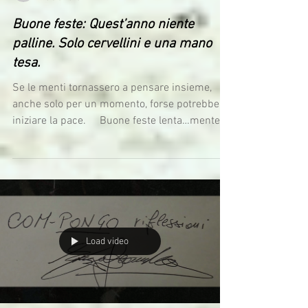
Buone feste: Quest’anno niente
palline. Solo cervellini e una mano
tesa.
Se le menti tornassero a pensare insieme,
anche solo per un momento, forse potrebbe
iniziare la pace. ⠀ Buone feste lenta…mente
“…mente – mostra ed esperienza immersiva”
MO.CA - MorettoCavour – Centro per le Nuove
Culture fino al 31 dicembre 2025 chiusa il
lunedì, il martedì e il 25 e il 26 dicembre.
MO.CA - MorettoCavour Avisco Accademia di
Belle Arti SantaGiulia Fondazione PInAC
Comune di Brescia Il Calabrone
Load video