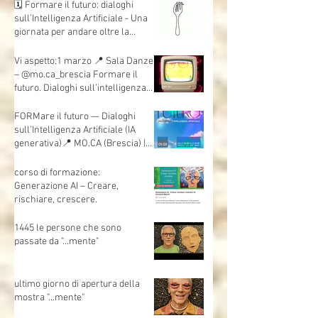
Ferrand.
Oggi ho tenuto il primo incontro
del corso: WEB SCHOOL
TEACHERS e in Meet c’erano 45
insegnanti collegati, da scuole e
territori diversi.
🗓 Formare il futuro: dialoghi
sull’Intelligenza Artificiale - Una
giornata per andare oltre la
teoria e mettere davvero le mani
sull’AI.
Vi aspetto:1 marzo 📍 Sala Danze
– @mo.ca_brescia Formare il
futuro. Dialoghi sull’intelligenza
artificiale
FORMare il futuro — Dialoghi
sull’Intelligenza Artificiale (IA
generativa)📍 MO.CA (Brescia) |
🗓 Sabato 1 marzo | Evento
gratuito
corso di formazione:
Generazione AI – Creare,
rischiare, crescere.
1445 le persone che sono
passate da "...mente"