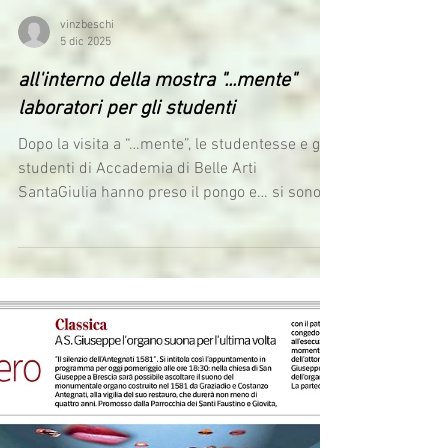
vinzbeschi
5 dic 2025
all'interno della mostra "...mente"
laboratori per gli studenti
Dopo la visita a “…mente”, le studentesse e gli
studenti di Accademia di Belle Arti
SantaGiulia hanno preso il pongo e… si sono
messi a creare cervelli, occhi, bocche e
orecchie. Li hanno fatti vivere in stop-motion,
giocando ai “cadaveri squisiti” guidati da
Melissa Freti e Giulia Gandini . La mostra
continua anche così: mani che modellano,
menti che immaginano e ... sorridono. Avisco
in collaborazione con la Cooperativa Il
Calabrone MO.CA - MorettoCavour Comune