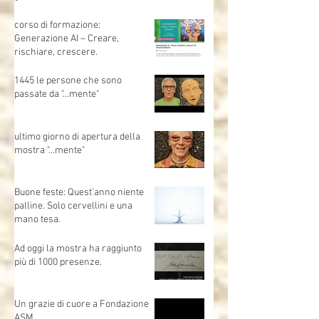
FORMare il futuro — Dialoghi
sull’Intelligenza Artificiale (IA
generativa)📍 MO.CA (Brescia) |
🗓 Sabato 1 marzo | Evento
gratuito
corso di formazione:
Generazione AI – Creare,
rischiare, crescere.
1445 le persone che sono
passate da "...mente"
ultimo giorno di apertura della
mostra "...mente"
Buone feste: Quest’anno niente
palline. Solo cervellini e una
mano tesa.
Ad oggi la mostra ha raggiunto
più di 1000 presenze.