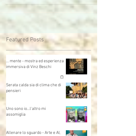
tremare le certezze. Giovedì 9 ottobre provo a
raccontare questo viaggio tra fascino e timore,
tra creatività e rischio. Alla fine, forse,
scopriremo che l’AI non è un alieno, ma un
compagno di strada con cui dobbiamo
imparare a danzare. Collezione Paolo VI – ore
16.30 Ingresso libero Per chi ha tempo e
voglia...parlando di intelligenze artificiali e ...
Featured Posts
normali:-)))
… mente - mostra ed esperienza
immersiva di Vinz Beschi
Serata calda sia di clima che di
pensieri
Uno sono io...l'altro mi
assomiglia