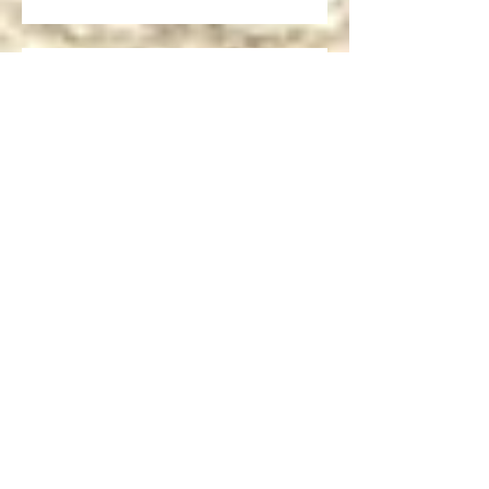
Cartoni Animati in Corsia al cinema
Dalla corsia… alla radio!
Sulla rivista "INFANZIA"
dell'università di Bologna,
l'intervista che mi ha fatto Andrea
Mori "Se le immagini nascono dalle
mani"