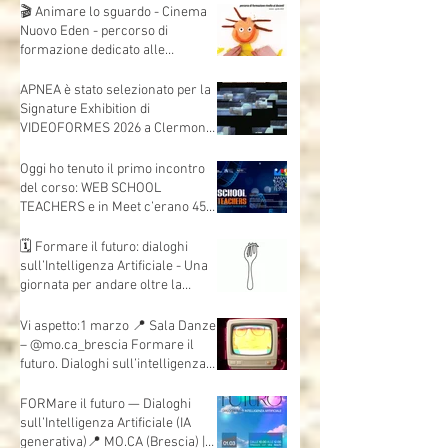
dell'università di Bologna,
l'intervista che mi ha fatto
Andrea Mori "Se le immagini
nascono dalle mani"
🎬 Animare lo sguardo - Cinema
Nuovo Eden - percorso di
formazione dedicato alle
insegnanti e agli insegnanti della
scuola dell’infanzia e primaria.
APNEA è stato selezionato per la
Signature Exhibition di
VIDEOFORMES 2026 a Clermont-
Ferrand.
Oggi ho tenuto il primo incontro
del corso: WEB SCHOOL
TEACHERS e in Meet c’erano 45
insegnanti collegati, da scuole e
territori diversi.
🗓 Formare il futuro: dialoghi
sull’Intelligenza Artificiale - Una
giornata per andare oltre la
teoria e mettere davvero le mani
sull’AI.
Vi aspetto:1 marzo 📍 Sala Danze
– @mo.ca_brescia Formare il
futuro. Dialoghi sull’intelligenza
artificiale