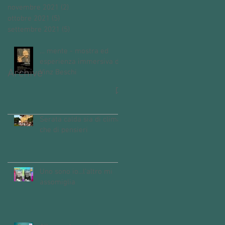
novembre 2021
(2)
2 post
ottobre 2021
(5)
5 post
settembre 2021
(5)
5 post
… mente - mostra ed
esperienza immersiva di
Archive
Vinz Beschi
Serata calda sia di clima
che di pensieri
Uno sono io...l'altro mi
assomiglia