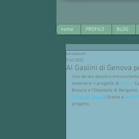
home
PROFILO
BLOG
vinzbeschi
9 ott 2022
Al Gaslini di Genova p
Una serata davvero emozionante 
sostenere il progetto di 
Avisco
 C
Brescia e l'Ospedale di Bergamo 
Porto dei piccoli
! Grazie a 
Raffae
progetto.