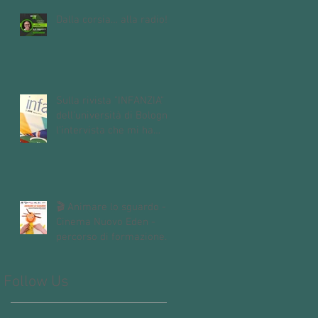
Dalla corsia… alla radio!
Sulla rivista "INFANZIA"
dell'università di Bologna,
l'intervista che mi ha
fatto Andrea Mori "Se le
immagini nascono dalle
mani"
🎬 Animare lo sguardo -
Cinema Nuovo Eden -
percorso di formazione
dedicato alle insegnanti e
agli insegnanti della
Follow Us
scuola dell’infanzia e
primaria.