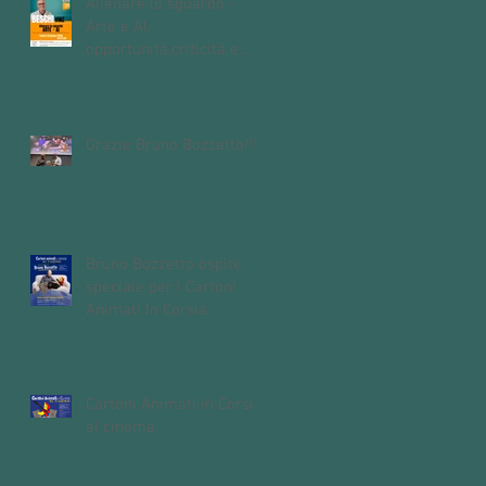
Allenare lo sguardo -
Arte e AI,
opportunità,criticità e
domande aperte
sull'intelligenza
artificiale
Grazie Bruno Bozzetto!!!
Bruno Bozzetto ospite
speciale per i Cartoni
Animati In Corsia
Cartoni Animati in Corsia
al cinema