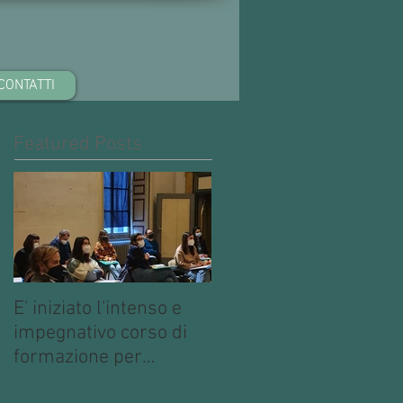
CONTATTI
Featured Posts
E' iniziato l'intenso e
impegnativo corso di
formazione per
operatori multimediali