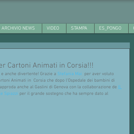
ARCHIVIO NEWS
VIDEO
STAMPA
ES_PONGO
er Cartoni Animati in Corsia!!!
e anche divertente! Grazie a 
Stefania Mai
  per aver voluto 
artoni Animati in  Corsia che dopo l'Ospedale dei bambini di 
approda anche al Gaslini di Genova con la collaborazione de 
Il 
le Spiazzi
 per il grande sostegno che ha sempre dato al 