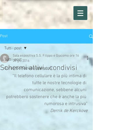
Post
Tutti i post
Sala espositiva S.S. Filippo e Giacomo ore 16
Tutti i post
25 giu 2016
Schermi attivi...condivisi
Corso formazione operatori
“Il telefono cellulare è la più intima di 
tutte le nostre tecnologie di 
comunicazione, sebbene alcuni 
potrebbero sostenere che è anche la più 
rumorosa e intrusiva”
Derrik de Kerckove