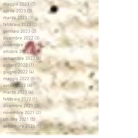
maggio 2023
(7)
7 post
aprile 2023
(3)
3 post
marzo 2023
(3)
3 post
febbraio 2023
(2)
2 post
gennaio 2023
(2)
2 post
dicembre 2022
(3)
3 post
novembre 2022
(4)
4 post
ottobre 2022
(1)
1 post
settembre 2022
(4)
4 post
agosto 2022
(1)
1 post
giugno 2022
(4)
4 post
maggio 2022
(5)
5 post
aprile 2022
(4)
4 post
marzo 2022
(6)
6 post
febbraio 2022
(1)
1 post
dicembre 2021
(3)
3 post
novembre 2021
(2)
2 post
ottobre 2021
(5)
5 post
settembre 2021
(5)
5 post