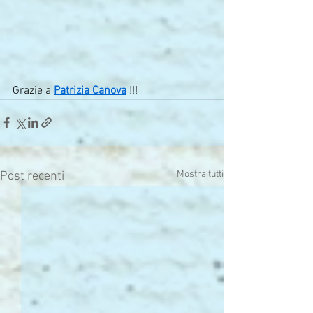
Grazie a 
Patrizia Canova
 !!!
Mostra tutti
Post recenti