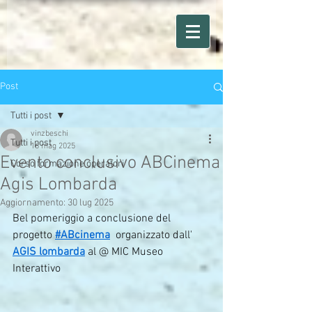
Post
Tutti i post
vinzbeschi
Tutti i post
16 mag 2025
Evento conclusivo ABCinema
Corso formazione operatori
Agis Lombarda
Aggiornamento:
30 lug 2025
Bel pomeriggio a conclusione del 
progetto 
#ABcinema
  organizzato dall' 
AGIS lombarda
 al @ MIC Museo 
Interattivo 