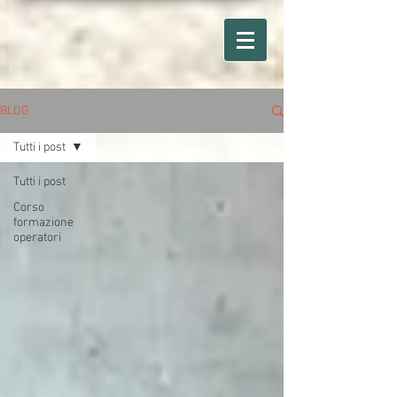
BLOG
Tutti i post
Tutti i post
Corso
formazione
operatori