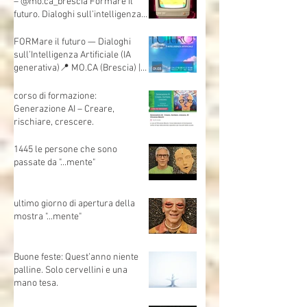
teoria e mettere davvero le mani
sull’AI.
Vi aspetto:1 marzo 📍 Sala Danze
– @mo.ca_brescia Formare il
futuro. Dialoghi sull’intelligenza
artificiale
FORMare il futuro — Dialoghi
sull’Intelligenza Artificiale (IA
generativa)📍 MO.CA (Brescia) |
🗓 Sabato 1 marzo | Evento
gratuito
corso di formazione:
Generazione AI – Creare,
rischiare, crescere.
1445 le persone che sono
passate da "...mente"
ultimo giorno di apertura della
mostra "...mente"
Buone feste: Quest’anno niente
palline. Solo cervellini e una