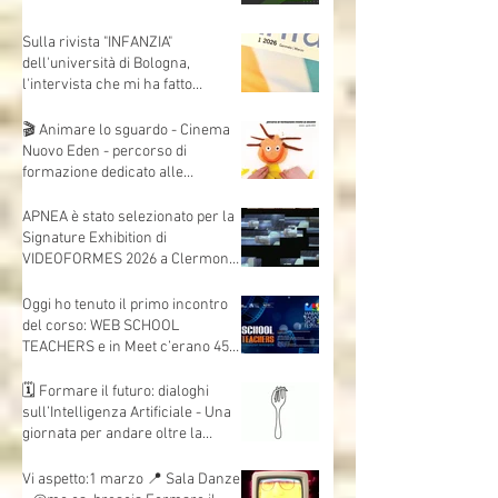
Dalla corsia… alla radio!
Sulla rivista "INFANZIA"
dell'università di Bologna,
l'intervista che mi ha fatto
Andrea Mori "Se le immagini
nascono dalle mani"
🎬 Animare lo sguardo - Cinema
Nuovo Eden - percorso di
formazione dedicato alle
insegnanti e agli insegnanti della
scuola dell’infanzia e primaria.
APNEA è stato selezionato per la
Signature Exhibition di
VIDEOFORMES 2026 a Clermont-
Ferrand.
Oggi ho tenuto il primo incontro
del corso: WEB SCHOOL
TEACHERS e in Meet c’erano 45
insegnanti collegati, da scuole e
territori diversi.
🗓 Formare il futuro: dialoghi
sull’Intelligenza Artificiale - Una
giornata per andare oltre la