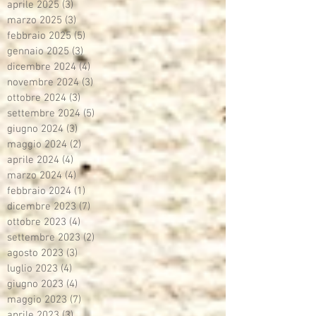
aprile 2025
(3)
3 post
marzo 2025
(3)
3 post
febbraio 2025
(5)
5 post
gennaio 2025
(3)
3 post
dicembre 2024
(4)
4 post
novembre 2024
(3)
3 post
ottobre 2024
(3)
3 post
settembre 2024
(5)
5 post
giugno 2024
(3)
3 post
maggio 2024
(2)
2 post
aprile 2024
(4)
4 post
marzo 2024
(4)
4 post
febbraio 2024
(1)
1 post
dicembre 2023
(7)
7 post
ottobre 2023
(4)
4 post
settembre 2023
(2)
2 post
agosto 2023
(3)
3 post
luglio 2023
(4)
4 post
giugno 2023
(4)
4 post
maggio 2023
(7)
7 post
aprile 2023
(3)
3 post