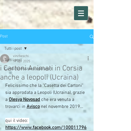
Post
Tutti i post
vinzbeschi
Tutti i post
11 apr 2025
i Cartoni Animati in Corsia
Corso formazione operatori
anche a leopoli (Ucraina)
Felicissimo che la "Casetta dei Cartoni" 
sia approdata a Leopoli (Ucraina), grazie 
a 
Olesya Novosad
 che era venuta a 
trovarci in 
Avisco
 nel novembre 2019…
qui il video: 
https://www.facebook.com/100011796