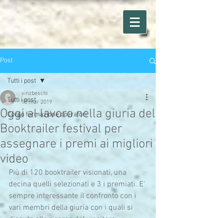
Post
Tutti i post
vinzbeschi
Tutti i post
18 mar 2019
Oggi al lavoro nella giuria del
Corso formazione operatori
Booktrailer festival per
assegnare i premi ai migliori
video
Più di 120 booktrailer visionati, una 
decina quelli selezionati e 3 i premiati. E' 
sempre interessante il confronto con i 
vari membri della giuria con i quali si 