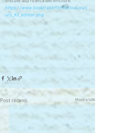
discute alla ricerca del vincitore.
https://www.booktrailerfilmfestival.eu/j
ury_XII_edition.php
Mostra tutti
Post recenti