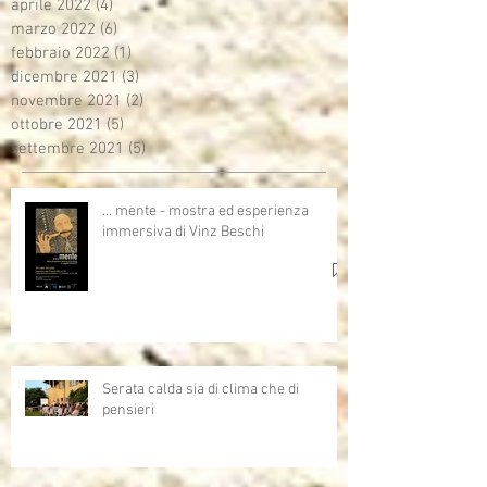
aprile 2022
(4)
4 post
marzo 2022
(6)
6 post
febbraio 2022
(1)
1 post
dicembre 2021
(3)
3 post
novembre 2021
(2)
2 post
ottobre 2021
(5)
5 post
settembre 2021
(5)
5 post
… mente - mostra ed esperienza
immersiva di Vinz Beschi
Serata calda sia di clima che di
pensieri