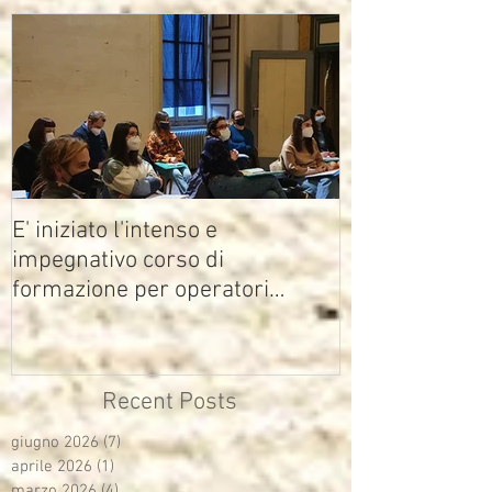
E' iniziato l'intenso e
impegnativo corso di
formazione per operatori
multimediali Avisco
Recent Posts
giugno 2026
(7)
7 post
aprile 2026
(1)
1 post
marzo 2026
(4)
4 post