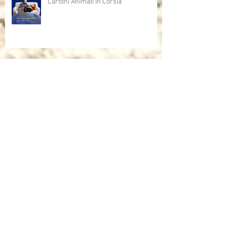
Cartoni Animati In Corsia
Cartoni Animati in Corsia al cinema
Dalla corsia… alla radio!
Sulla rivista "INFANZIA" dell'università
di Bologna, l'intervista che mi ha fatto
Andrea Mori "Se le immagini nascono
dalle mani"