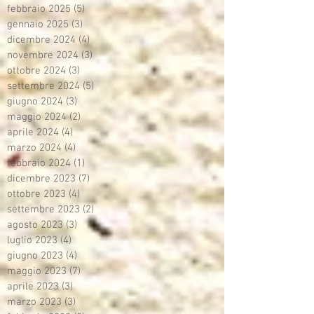
febbraio 2025
(5)
5 post
gennaio 2025
(3)
3 post
dicembre 2024
(4)
4 post
novembre 2024
(3)
3 post
ottobre 2024
(3)
3 post
settembre 2024
(5)
5 post
giugno 2024
(3)
3 post
maggio 2024
(2)
2 post
aprile 2024
(4)
4 post
marzo 2024
(4)
4 post
febbraio 2024
(1)
1 post
dicembre 2023
(7)
7 post
ottobre 2023
(4)
4 post
settembre 2023
(2)
2 post
agosto 2023
(3)
3 post
luglio 2023
(4)
4 post
giugno 2023
(4)
4 post
maggio 2023
(7)
7 post
aprile 2023
(3)
3 post
marzo 2023
(3)
3 post