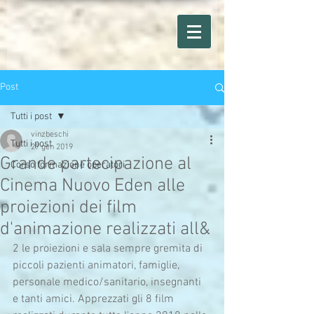
Post
Tutti i post
vinzbeschi
Tutti i post
27 gen 2019
Grande partecipazione al
Corso formazione operatori
Cinema Nuovo Eden alle
proiezioni dei film
d'animazione realizzati all&
2 le proiezioni e sala sempre gremita di 
piccoli pazienti animatori, famiglie, 
personale medico/sanitario, insegnanti 
e tanti amici. Apprezzati gli 8 film 