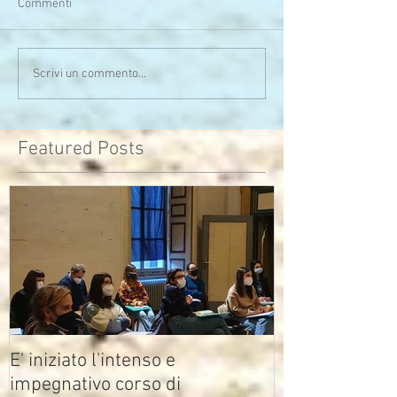
Commenti
Serata calda sia di clima
Uno sono io...l'alt
Scrivi un commento...
che di pensieri
assomiglia
Featured Posts
E' iniziato l'intenso e
impegnativo corso di