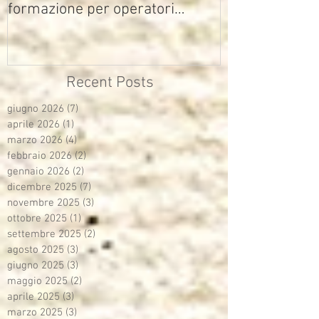
formazione per operatori
multimediali Avisco
Recent Posts
giugno 2026
(7)
7 post
aprile 2026
(1)
1 post
marzo 2026
(4)
4 post
febbraio 2026
(2)
2 post
gennaio 2026
(2)
2 post
dicembre 2025
(7)
7 post
novembre 2025
(3)
3 post
ottobre 2025
(1)
1 post
settembre 2025
(2)
2 post
agosto 2025
(3)
3 post
giugno 2025
(3)
3 post
maggio 2025
(2)
2 post
aprile 2025
(3)
3 post
marzo 2025
(3)
3 post