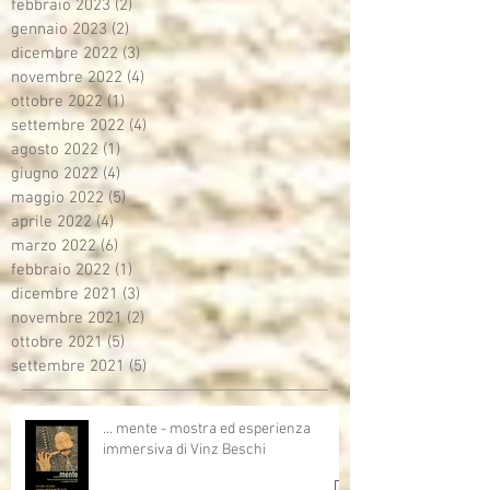
febbraio 2023
(2)
2 post
gennaio 2023
(2)
2 post
dicembre 2022
(3)
3 post
novembre 2022
(4)
4 post
ottobre 2022
(1)
1 post
settembre 2022
(4)
4 post
agosto 2022
(1)
1 post
giugno 2022
(4)
4 post
maggio 2022
(5)
5 post
aprile 2022
(4)
4 post
marzo 2022
(6)
6 post
febbraio 2022
(1)
1 post
dicembre 2021
(3)
3 post
novembre 2021
(2)
2 post
ottobre 2021
(5)
5 post
settembre 2021
(5)
5 post
… mente - mostra ed esperienza
immersiva di Vinz Beschi