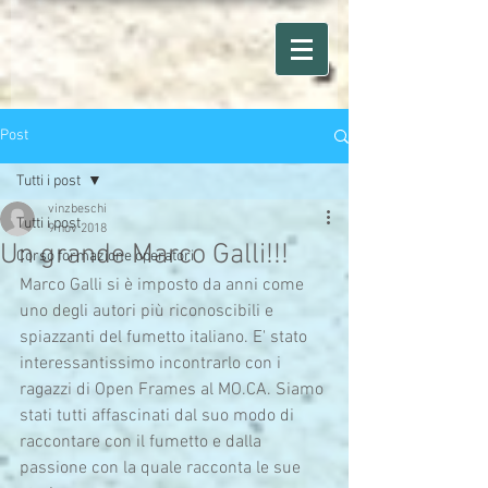
Post
Tutti i post
vinzbeschi
Tutti i post
9 nov 2018
Un grande Marco Galli!!!
Corso formazione operatori
Marco Galli si è imposto da anni come 
uno degli autori più riconoscibili e 
spiazzanti del fumetto italiano. E' stato 
interessantissimo incontrarlo con i 
ragazzi di Open Frames al MO.CA. Siamo 
stati tutti affascinati dal suo modo di 
raccontare con il fumetto e dalla 
passione con la quale racconta le sue 