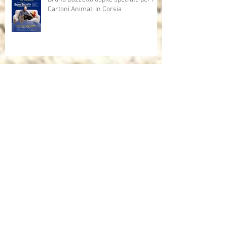
Cartoni Animati In Corsia
Cartoni Animati in Corsia al cinema
Dalla corsia… alla radio!
Sulla rivista "INFANZIA" dell'università
di Bologna, l'intervista che mi ha fatto
Andrea Mori "Se le immagini nascono