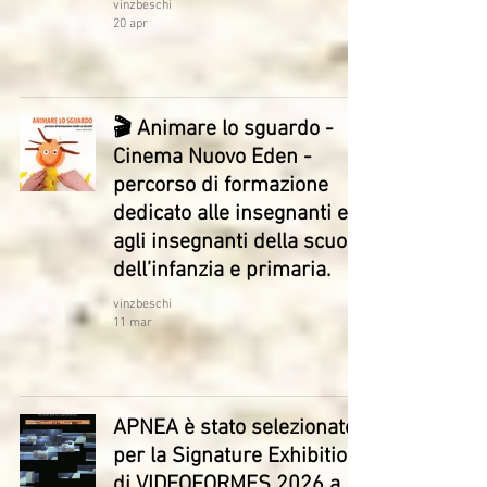
vinzbeschi
20 apr
🎬 Animare lo sguardo -
Cinema Nuovo Eden -
percorso di formazione
dedicato alle insegnanti e
agli insegnanti della scuola
dell’infanzia e primaria.
vinzbeschi
11 mar
APNEA è stato selezionato
per la Signature Exhibition
di VIDEOFORMES 2026 a