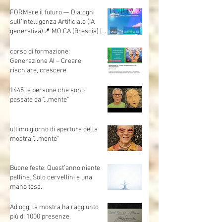
artificiale
FORMare il futuro — Dialoghi
sull’Intelligenza Artificiale (IA
generativa)📍 MO.CA (Brescia) |
🗓 Sabato 1 marzo | Evento
gratuito
corso di formazione:
Generazione AI – Creare,
rischiare, crescere.
1445 le persone che sono
passate da "...mente"
ultimo giorno di apertura della
mostra "...mente"
Buone feste: Quest’anno niente
palline. Solo cervellini e una
mano tesa.
Ad oggi la mostra ha raggiunto
più di 1000 presenze.