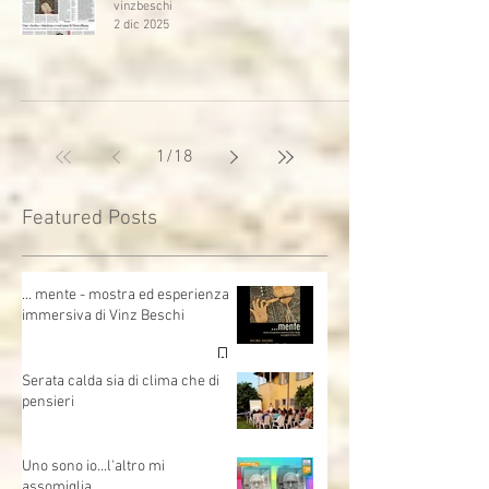
vinzbeschi
2 dic 2025
1
/
18
Featured Posts
… mente - mostra ed esperienza
immersiva di Vinz Beschi
Serata calda sia di clima che di
pensieri
Uno sono io...l'altro mi
assomiglia