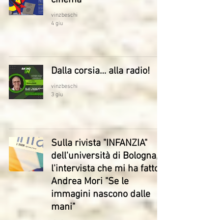
cinema
vinzbeschi
4 giu
Dalla corsia… alla radio!
vinzbeschi
3 giu
Sulla rivista "INFANZIA"
dell'università di Bologna,
l'intervista che mi ha fatto
Andrea Mori "Se le
immagini nascono dalle
mani"