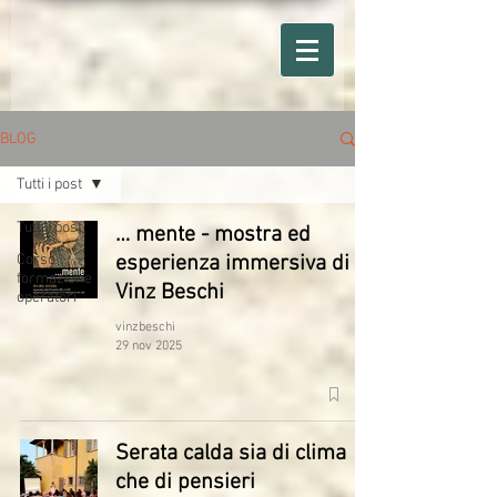
BLOG
Tutti i post
Tutti i post
… mente - mostra ed
Corso
esperienza immersiva di
formazione
Vinz Beschi
operatori
vinzbeschi
29 nov 2025
Serata calda sia di clima
che di pensieri