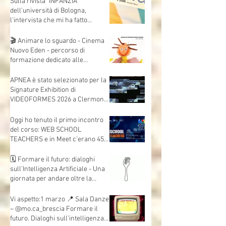
Sulla rivista "INFANZIA"
dell'università di Bologna,
l'intervista che mi ha fatto
Andrea Mori "Se le immagini
nascono dalle mani"
🎬 Animare lo sguardo - Cinema
Nuovo Eden - percorso di
formazione dedicato alle
insegnanti e agli insegnanti della
scuola dell’infanzia e primaria.
APNEA è stato selezionato per la
Signature Exhibition di
VIDEOFORMES 2026 a Clermont-
Ferrand.
Oggi ho tenuto il primo incontro
del corso: WEB SCHOOL
TEACHERS e in Meet c’erano 45
insegnanti collegati, da scuole e
territori diversi.
🗓 Formare il futuro: dialoghi
sull’Intelligenza Artificiale - Una
giornata per andare oltre la
teoria e mettere davvero le mani
sull’AI.
Vi aspetto:1 marzo 📍 Sala Danze
– @mo.ca_brescia Formare il
futuro. Dialoghi sull’intelligenza