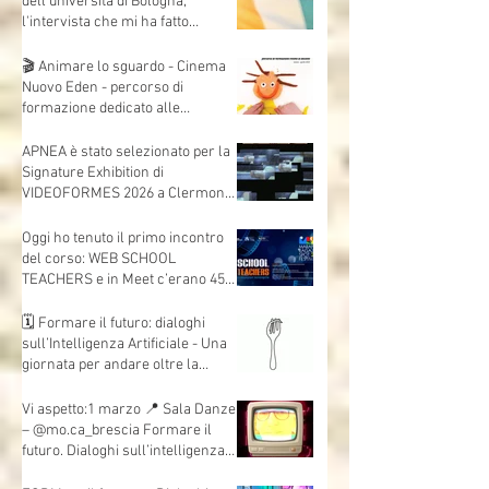
dell'università di Bologna,
l'intervista che mi ha fatto
Andrea Mori "Se le immagini
nascono dalle mani"
🎬 Animare lo sguardo - Cinema
Nuovo Eden - percorso di
formazione dedicato alle
insegnanti e agli insegnanti della
scuola dell’infanzia e primaria.
APNEA è stato selezionato per la
Signature Exhibition di
VIDEOFORMES 2026 a Clermont-
Ferrand.
Oggi ho tenuto il primo incontro
del corso: WEB SCHOOL
TEACHERS e in Meet c’erano 45
insegnanti collegati, da scuole e
territori diversi.
🗓 Formare il futuro: dialoghi
sull’Intelligenza Artificiale - Una
giornata per andare oltre la
teoria e mettere davvero le mani
sull’AI.
Vi aspetto:1 marzo 📍 Sala Danze
– @mo.ca_brescia Formare il
futuro. Dialoghi sull’intelligenza
artificiale