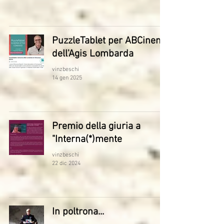
PuzzleTablet per ABCinema
dell'Agis Lombarda
vinzbeschi
14 gen 2025
Premio della giuria a
"Interna(*)mente
vinzbeschi
22 dic 2024
In poltrona...