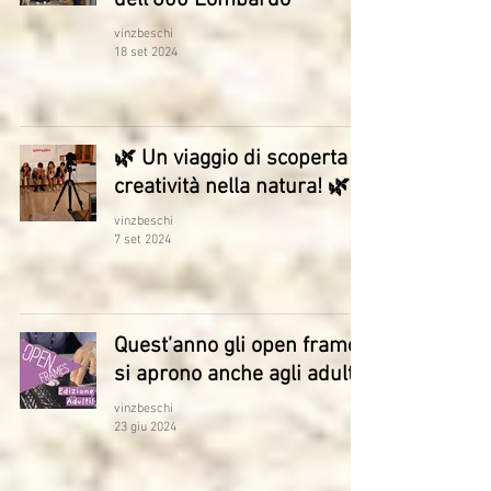
dell'800 Lombardo
vinzbeschi
18 set 2024
🌿 Un viaggio di scoperta e
creatività nella natura! 🌿
vinzbeschi
7 set 2024
Quest’anno gli open frames
si aprono anche agli adulti!
vinzbeschi
23 giu 2024