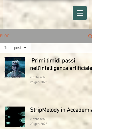
BLOG
Tutti i post
Tutti i post
Primi timidi passi
Corso
nell’intelligenza artificiale
formazione
operatori
vinzbeschi
26 gen 2025
StripMelody in Accademia
vinzbeschi
20 gen 2025