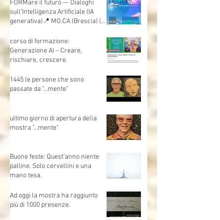
FORMare il futuro — Dialoghi
sull’Intelligenza Artificiale (IA
generativa)📍 MO.CA (Brescia) |
🗓 Sabato 1 marzo | Evento
gratuito
corso di formazione:
Generazione AI – Creare,
rischiare, crescere.
1445 le persone che sono
passate da "...mente"
ultimo giorno di apertura della
mostra "...mente"
Buone feste: Quest’anno niente
palline. Solo cervellini e una
mano tesa.
Ad oggi la mostra ha raggiunto
più di 1000 presenze.