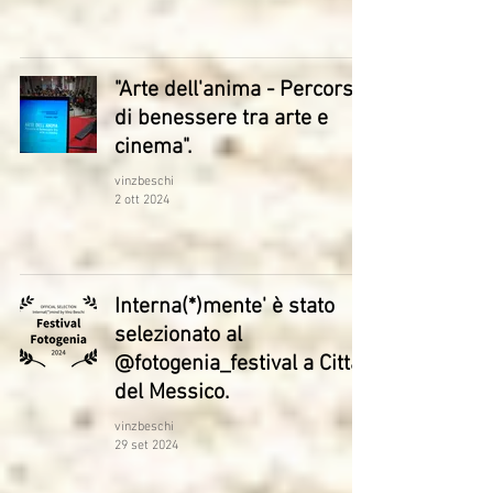
"Arte dell'anima - Percorsi
di benessere tra arte e
cinema".
vinzbeschi
2 ott 2024
Interna(*)mente' è stato
selezionato al
@fotogenia_festival a Città
del Messico.
vinzbeschi
29 set 2024