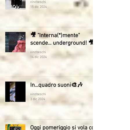
vinzbeschi
15 dic 2024
🎥 "Interna(*)mente"
scende... underground! 🎥
vinzbeschi
14 dic 2024
In...quadro suoni🎨🎶
vinzbeschi
3 dic 2024
Oggi pomeriggio si vola con