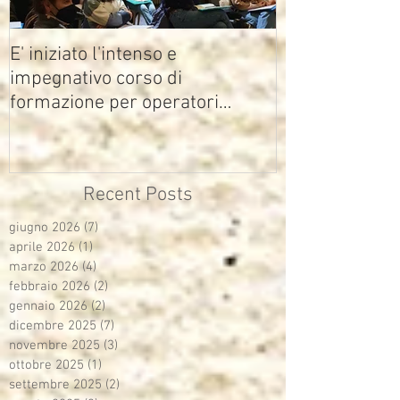
E' iniziato l'intenso e
impegnativo corso di
formazione per operatori
multimediali Avisco
Recent Posts
giugno 2026
(7)
7 post
aprile 2026
(1)
1 post
marzo 2026
(4)
4 post
febbraio 2026
(2)
2 post
gennaio 2026
(2)
2 post
dicembre 2025
(7)
7 post
novembre 2025
(3)
3 post
ottobre 2025
(1)
1 post
settembre 2025
(2)
2 post