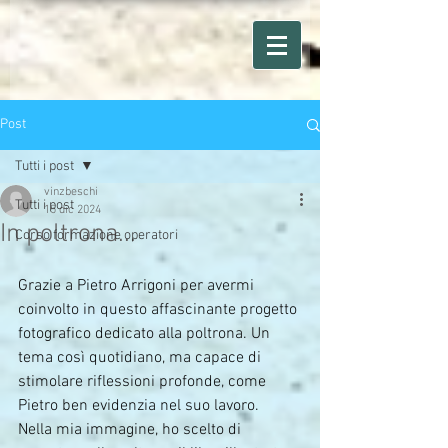
Post
Tutti i post
vinzbeschi
Tutti i post
15 dic 2024
In poltrona...
Corso formazione operatori
Grazie a Pietro Arrigoni per avermi 
coinvolto in questo affascinante progetto 
fotografico dedicato alla poltrona. Un 
tema così quotidiano, ma capace di 
stimolare riflessioni profonde, come 
Pietro ben evidenzia nel suo lavoro.
Nella mia immagine, ho scelto di 