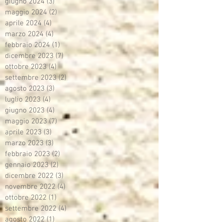
giugno 2024
(3)
3 post
maggio 2024
(2)
2 post
aprile 2024
(4)
4 post
marzo 2024
(4)
4 post
febbraio 2024
(1)
1 post
dicembre 2023
(7)
7 post
ottobre 2023
(4)
4 post
settembre 2023
(2)
2 post
agosto 2023
(3)
3 post
luglio 2023
(4)
4 post
giugno 2023
(4)
4 post
maggio 2023
(7)
7 post
aprile 2023
(3)
3 post
marzo 2023
(3)
3 post
febbraio 2023
(2)
2 post
gennaio 2023
(2)
2 post
dicembre 2022
(3)
3 post
novembre 2022
(4)
4 post
ottobre 2022
(1)
1 post
settembre 2022
(4)
4 post
agosto 2022
(1)
1 post