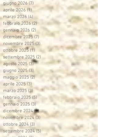
giugno 2026
(7)
7 post
aprile 2026
(1)
1 post
marzo 2026
(4)
4 post
febbraio 2026
(2)
2 post
gennaio 2026
(2)
2 post
dicembre 2025
(7)
7 post
novembre 2025
(3)
3 post
ottobre 2025
(1)
1 post
settembre 2025
(2)
2 post
agosto 2025
(3)
3 post
giugno 2025
(3)
3 post
maggio 2025
(2)
2 post
aprile 2025
(3)
3 post
marzo 2025
(3)
3 post
febbraio 2025
(5)
5 post
gennaio 2025
(3)
3 post
dicembre 2024
(4)
4 post
novembre 2024
(3)
3 post
ottobre 2024
(3)
3 post
settembre 2024
(5)
5 post