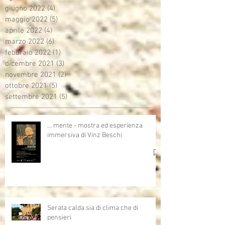
giugno 2022
(4)
4 post
maggio 2022
(5)
5 post
aprile 2022
(4)
4 post
marzo 2022
(6)
6 post
febbraio 2022
(1)
1 post
dicembre 2021
(3)
3 post
novembre 2021
(2)
2 post
ottobre 2021
(5)
5 post
settembre 2021
(5)
5 post
… mente - mostra ed esperienza
immersiva di Vinz Beschi
Serata calda sia di clima che di
pensieri