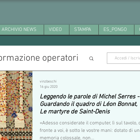
ARCHIVIO NEWS
VIDEO
STAMPA
ES_PONGO
ormazione operatori
Accedi / Iscriv
vinzbeschi
16 giu 2020
Leggendo le parole di Michel Serres -
Guardando il quadro di Léon Bonnat,
Le martyre de Saint-Denis
«Adesso considerate il computer, lì sul tavolo, 
fronte a voi, è sotto le vostre mani: dotato di u
memoria colossale, non...