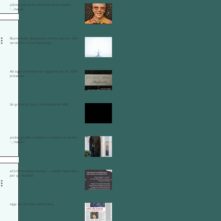
ultimo giorno di apertura della mostra
"...mente"
Buone feste: Quest’anno niente palline. Solo
cervellini e una mano tesa.
Ad oggi la mostra ha raggiunto più di 1000
presenze.
Un grazie di cuore a Fondazione ASM
anche giraffe e elefanti a visitare la mostra
"...mente"
all'interno della mostra "...mente" laboratori
per gli studenti
oggi sul Corriere della Sera