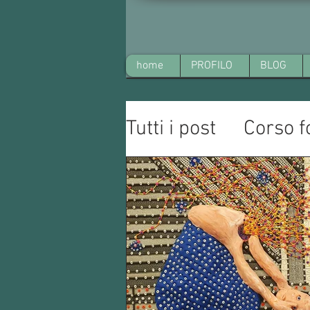
home
PROFILO
BLOG
Tutti i post
Corso f