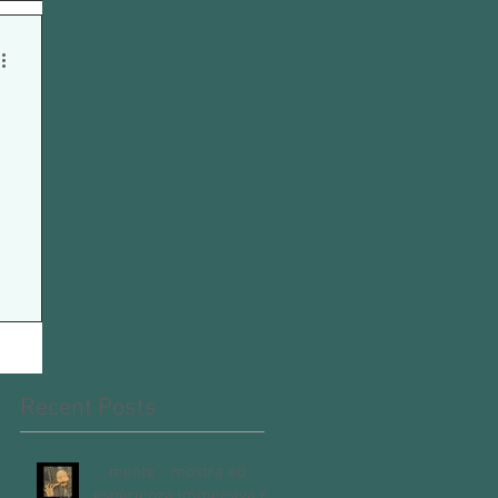
Recent Posts
… mente - mostra ed
esperienza immersiva di