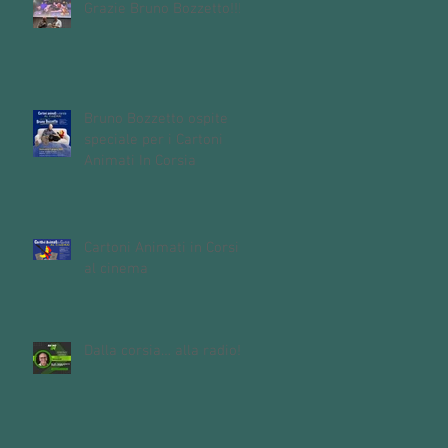
Grazie Bruno Bozzetto!!!
Bruno Bozzetto ospite
speciale per i Cartoni
Animati In Corsia
Cartoni Animati in Corsia
al cinema
Dalla corsia… alla radio!