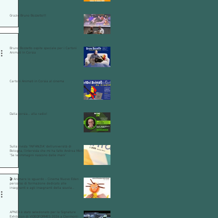
Grazie Bruno Bozzetto!!!
Bruno Bozzetto ospite speciale per i Cartoni
Animati In Corsia
Cartoni Animati in Corsia al cinema
Dalla corsia… alla radio!
Sulla rivista "INFANZIA" dell'università di
Bologna, l'intervista che mi ha fatto Andrea Mori
"Se le immagini nascono dalle mani"
🎬 Animare lo sguardo - Cinema Nuovo Eden -
percorso di formazione dedicato alle
insegnanti e agli insegnanti della scuola
dell’infanzia e primaria.
APNEA è stato selezionato per la Signature
Exhibition di VIDEOFORMES 2026 a Clermont-