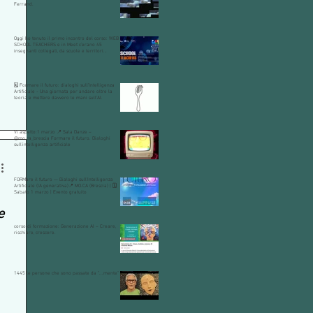
Ferrand.
Oggi ho tenuto il primo incontro del corso: WEB
SCHOOL TEACHERS e in Meet c’erano 45
insegnanti collegati, da scuole e territori
diversi.
🗓 Formare il futuro: dialoghi sull’Intelligenza
Artificiale - Una giornata per andare oltre la
teoria e mettere davvero le mani sull’AI.
Vi aspetto:1 marzo 📍 Sala Danze –
@mo.ca_brescia Formare il futuro. Dialoghi
sull’intelligenza artificiale
FORMare il futuro — Dialoghi sull’Intelligenza
Artificiale (IA generativa)📍 MO.CA (Brescia) | 🗓
Sabato 1 marzo | Evento gratuito
e
corso di formazione: Generazione AI – Creare,
rischiare, crescere.
1445 le persone che sono passate da "...mente"