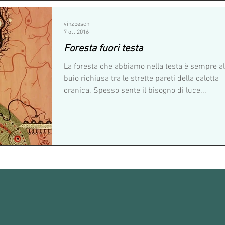
vinzbeschi
7 ott 2016
Foresta fuori testa
La foresta che abbiamo nella testa è sempre al
buio richiusa tra le strette pareti della calotta
cranica. Spesso sente il bisogno di luce...