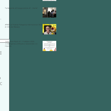
Tanta gente all'inaugurazione di"...mente"
APNEA al Festival Fotogenia Internacional 2025
di Città del Messico
Collezione Paolo VI – 9 ottobre 2025:
L’intelligenza artificiale ci sorprende e ci
inquieta.
a
AC