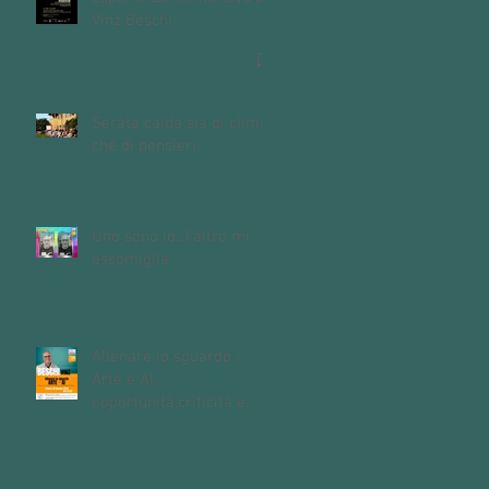
Vinz Beschi
Serata calda sia di clima
che di pensieri
Uno sono io...l'altro mi
assomiglia
Allenare lo sguardo -
Arte e AI,
opportunità,criticità e
domande aperte
sull'intelligenza
artificiale