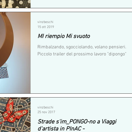
vinzbeschi
15 ott 2019
MI riempio Mi svuoto
Rimbalzando, sgocciolando, volano pensieri.
Piccolo trailer del prossimo lavoro "dipongo"
vinzbeschi
25 nov 2017
Strade s'im_PONGO-no a Viaggi
d'artista in PInAC -