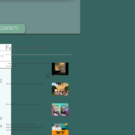
CONTATTI
Featured Posts
iti
… mente - mostra ed esperienza immersiva di
Vinz Beschi
Serata calda sia di clima che di pensieri
Uno sono io...l'altro mi assomiglia
di
na
Allenare lo sguardo - Arte e AI,
opportunità,criticità e domande aperte
sull'intelligenza artificiale