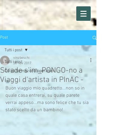
Post
Tutti i post
vinzbeschi
Tutti i post
25 nov 2017
Strade s'im_PONGO-no a
Corso formazione operatori
Viaggi d'artista in PInAC -
Buon viaggio mio quadretto...non so in 
quale casa entrerai, su quale parete 
verrai appeso...ma sono felice che tu sia 
stato scelto da un bambino!