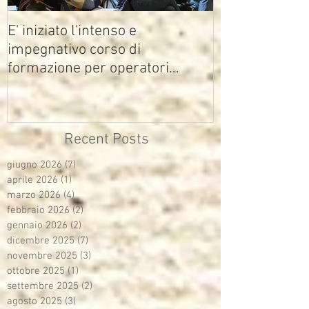
E' iniziato l'intenso e
impegnativo corso di
formazione per operatori
multimediali Avisco
Recent Posts
giugno 2026
(7)
7 post
aprile 2026
(1)
1 post
marzo 2026
(4)
4 post
febbraio 2026
(2)
2 post
gennaio 2026
(2)
2 post
dicembre 2025
(7)
7 post
novembre 2025
(3)
3 post
ottobre 2025
(1)
1 post
settembre 2025
(2)
2 post
agosto 2025
(3)
3 post