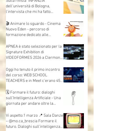
Sulla rivista "INFANZIA"
dell'università di Bologna,
l'intervista che mi ha fatto
Andrea Mori "Se le immagini
nascono dalle mani"
🎬 Animare lo sguardo - Cinema
Nuovo Eden - percorso di
formazione dedicato alle
insegnanti e agli insegnanti della
scuola dell’infanzia e primaria.
APNEA è stato selezionato per la
Signature Exhibition di
VIDEOFORMES 2026 a Clermont-
Ferrand.
Oggi ho tenuto il primo incontro
del corso: WEB SCHOOL
TEACHERS e in Meet c’erano 45
insegnanti collegati, da scuole e
territori diversi.
🗓 Formare il futuro: dialoghi
sull’Intelligenza Artificiale - Una
giornata per andare oltre la
teoria e mettere davvero le mani
sull’AI.
Vi aspetto:1 marzo 📍 Sala Danze
– @mo.ca_brescia Formare il
futuro. Dialoghi sull’intelligenza