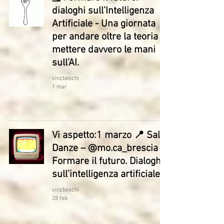
dialoghi sull’Intelligenza
Artificiale - Una giornata
per andare oltre la teoria e
mettere davvero le mani
sull’AI.
vinzbeschi
1 mar
Vi aspetto:1 marzo 📍 Sala
Danze – @mo.ca_brescia
Formare il futuro. Dialoghi
sull’intelligenza artificiale
vinzbeschi
28 feb