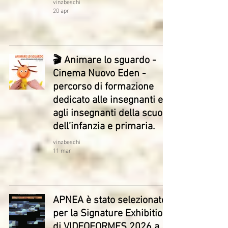
vinzbeschi
20 apr
🎬 Animare lo sguardo -
Cinema Nuovo Eden -
percorso di formazione
dedicato alle insegnanti e
agli insegnanti della scuola
dell’infanzia e primaria.
vinzbeschi
11 mar
APNEA è stato selezionato
per la Signature Exhibition
di VIDEOFORMES 2026 a