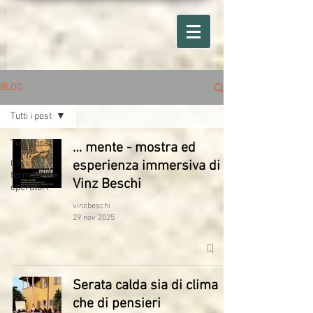
BLOG
Tutti i post
Tutti i post
… mente - mostra ed
Corso
esperienza immersiva di
formazione
Vinz Beschi
operatori
vinzbeschi
29 nov 2025
Serata calda sia di clima
che di pensieri