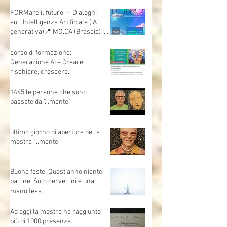
artificiale
FORMare il futuro — Dialoghi
sull’Intelligenza Artificiale (IA
generativa)📍 MO.CA (Brescia) |
🗓 Sabato 1 marzo | Evento
gratuito
corso di formazione:
Generazione AI – Creare,
rischiare, crescere.
1445 le persone che sono
passate da "...mente"
ultimo giorno di apertura della
mostra "...mente"
Buone feste: Quest’anno niente
palline. Solo cervellini e una
mano tesa.
Ad oggi la mostra ha raggiunto
più di 1000 presenze.