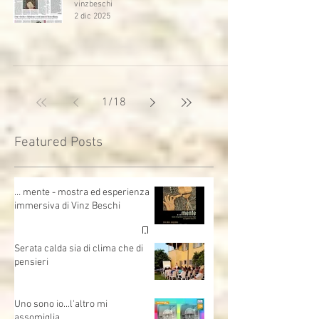
vinzbeschi
2 dic 2025
1
/
18
Featured Posts
… mente - mostra ed esperienza
immersiva di Vinz Beschi
Serata calda sia di clima che di
pensieri
Uno sono io...l'altro mi
assomiglia