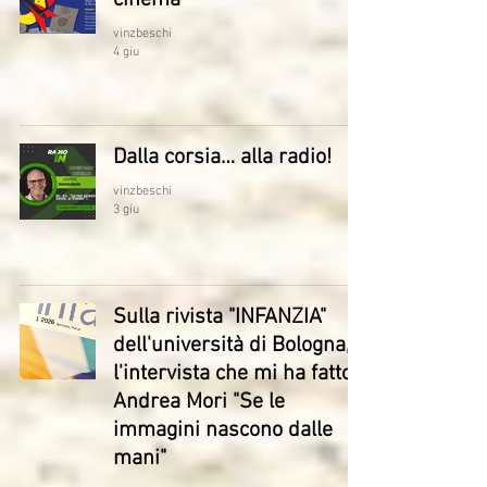
cinema
vinzbeschi
4 giu
Dalla corsia… alla radio!
vinzbeschi
3 giu
Sulla rivista "INFANZIA"
dell'università di Bologna,
l'intervista che mi ha fatto
Andrea Mori "Se le
immagini nascono dalle
mani"