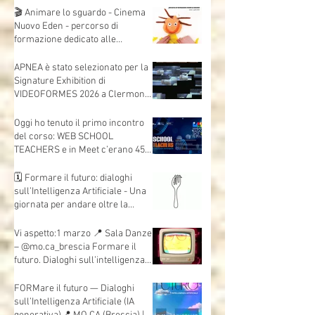
dell'università di Bologna,
l'intervista che mi ha fatto
Andrea Mori "Se le immagini
nascono dalle mani"
🎬 Animare lo sguardo - Cinema
Nuovo Eden - percorso di
formazione dedicato alle
insegnanti e agli insegnanti della
scuola dell’infanzia e primaria.
APNEA è stato selezionato per la
Signature Exhibition di
VIDEOFORMES 2026 a Clermont-
Ferrand.
Oggi ho tenuto il primo incontro
del corso: WEB SCHOOL
TEACHERS e in Meet c’erano 45
insegnanti collegati, da scuole e
territori diversi.
🗓 Formare il futuro: dialoghi
sull’Intelligenza Artificiale - Una
giornata per andare oltre la
teoria e mettere davvero le mani
sull’AI.
Vi aspetto:1 marzo 📍 Sala Danze
– @mo.ca_brescia Formare il
futuro. Dialoghi sull’intelligenza
artificiale