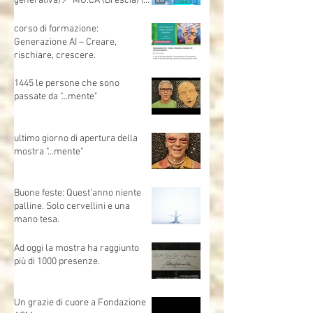
FORMare il futuro — Dialoghi
sull’Intelligenza Artificiale (IA
generativa)📍 MO.CA (Brescia) |
🗓 Sabato 1 marzo | Evento
gratuito
corso di formazione:
Generazione AI – Creare,
rischiare, crescere.
1445 le persone che sono
passate da "...mente"
ultimo giorno di apertura della
mostra "...mente"
Buone feste: Quest’anno niente
palline. Solo cervellini e una
mano tesa.
Ad oggi la mostra ha raggiunto
più di 1000 presenze.