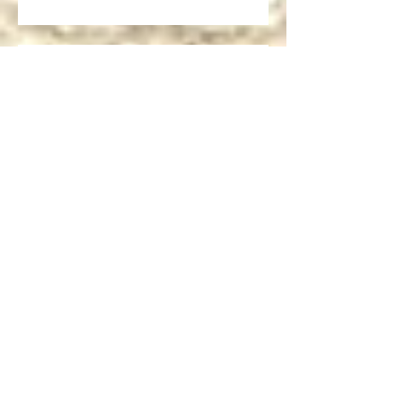
Cartoni Animati in Corsia al cinema
Dalla corsia… alla radio!
Sulla rivista "INFANZIA"
dell'università di Bologna,
l'intervista che mi ha fatto Andrea
Mori "Se le immagini nascono dalle
mani"