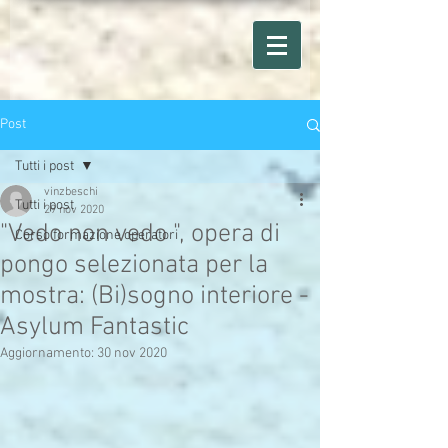
Post
Tutti i post
vinzbeschi
Tutti i post
29 nov 2020
"Vedo non vedo ", opera di
Corso formazione operatori
pongo selezionata per la
mostra: (Bi)sogno interiore -
Asylum Fantastic
Aggiornamento:
30 nov 2020