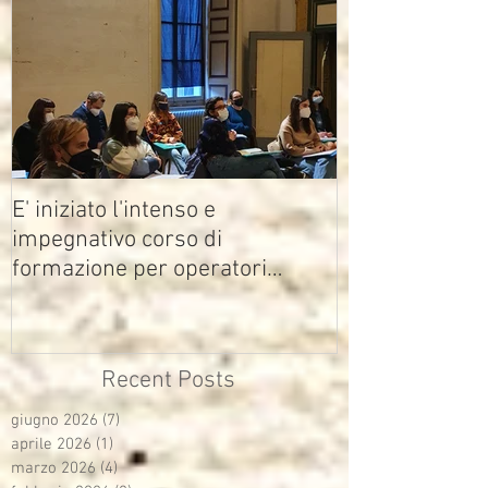
E' iniziato l'intenso e
impegnativo corso di
formazione per operatori
multimediali Avisco
Recent Posts
giugno 2026
(7)
7 post
aprile 2026
(1)
1 post
marzo 2026
(4)
4 post