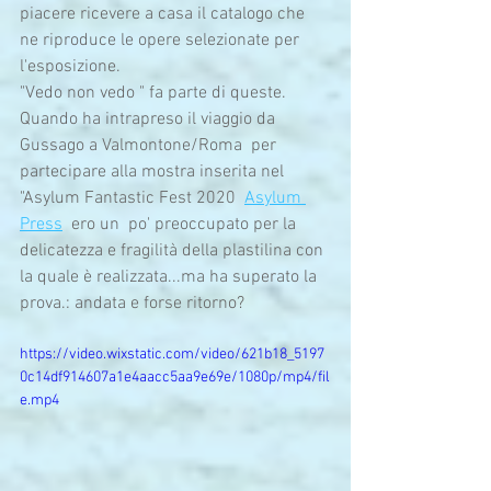
piacere ricevere a casa il catalogo che 
ne riproduce le opere selezionate per 
l'esposizione. 
"Vedo non vedo " fa parte di queste. 
Quando ha intrapreso il viaggio da 
Gussago a Valmontone/Roma  per 
partecipare alla mostra inserita nel 
"Asylum Fantastic Fest 2020  
Asylum 
Press
  ero un  po' preoccupato per la 
delicatezza e fragilità della plastilina con 
la quale è realizzata...ma ha superato la 
prova.: andata e forse ritorno?
https://video.wixstatic.com/video/621b18_5197
0c14df914607a1e4aacc5aa9e69e/1080p/mp4/fil
e.mp4