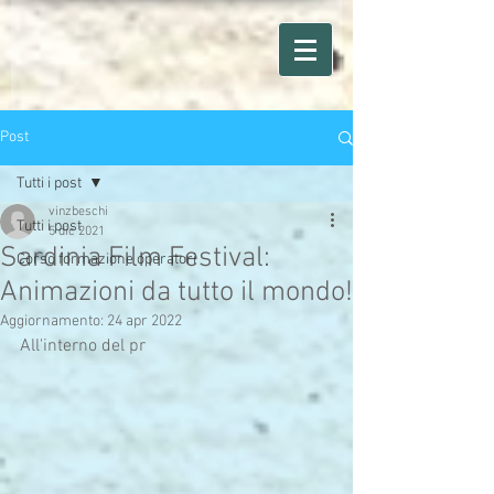
Post
Tutti i post
vinzbeschi
Tutti i post
5 dic 2021
Sardinia Film Festival:
Corso formazione operatori
Animazioni da tutto il mondo!
Aggiornamento:
24 apr 2022
All'interno del pr