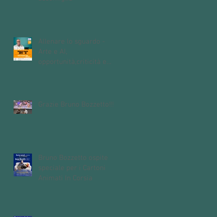
Allenare lo sguardo -
Arte e AI,
opportunità,criticità e
domande aperte
sull'intelligenza
artificiale
Grazie Bruno Bozzetto!!!
Bruno Bozzetto ospite
speciale per i Cartoni
Animati In Corsia