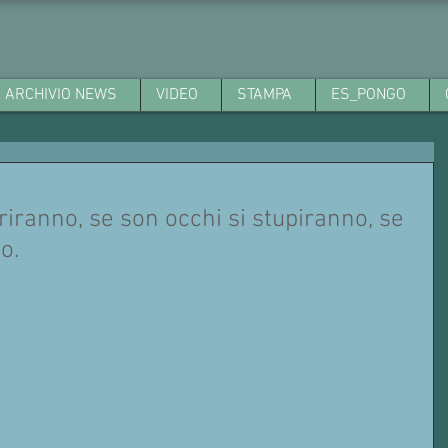
ARCHIVIO NEWS
VIDEO
STAMPA
ES_PONGO
oriranno, se son occhi si stupiranno, se
o.