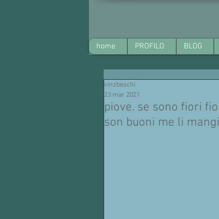
home
PROFILO
BLOG
vinzbeschi
23 mar 2021
piove. se sono fiori fi
son buoni me li mangi