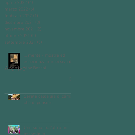
aprile 2022
(4)
4 post
marzo 2022
(6)
6 post
febbraio 2022
(1)
1 post
dicembre 2021
(3)
3 post
novembre 2021
(2)
2 post
ottobre 2021
(5)
5 post
settembre 2021
(5)
5 post
… mente - mostra ed
esperienza immersiva di
Archive
Vinz Beschi
Serata calda sia di clima
che di pensieri
Uno sono io...l'altro mi
assomiglia