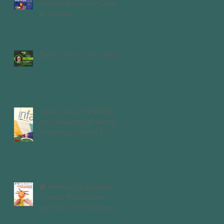
Cartoni Animati in Corsia
al cinema
Dalla corsia… alla radio!
Sulla rivista "INFANZIA"
dell'università di Bologna,
l'intervista che mi ha
fatto Andrea Mori "Se le
immagini nascono dalle
mani"
🎬 Animare lo sguardo -
Cinema Nuovo Eden -
percorso di formazione
dedicato alle insegnanti e