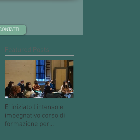
CONTATTI
Featured Posts
E' iniziato l'intenso e
impegnativo corso di
formazione per
operatori multimediali