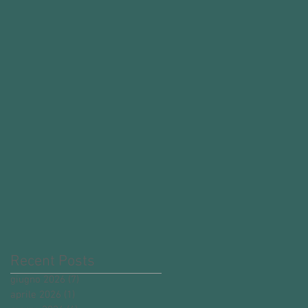
Recent Posts
giugno 2026
(7)
7 post
aprile 2026
(1)
1 post