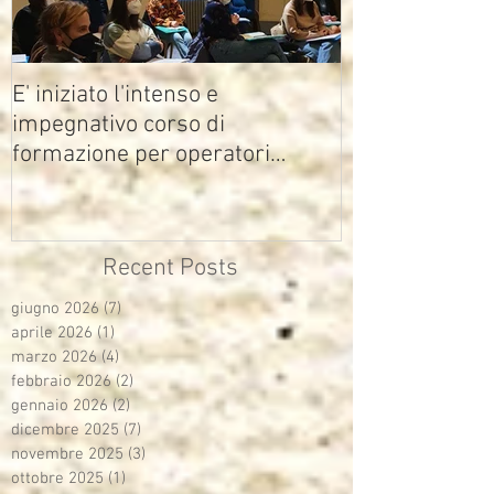
E' iniziato l'intenso e
impegnativo corso di
formazione per operatori
multimediali Avisco
Recent Posts
giugno 2026
(7)
7 post
aprile 2026
(1)
1 post
marzo 2026
(4)
4 post
febbraio 2026
(2)
2 post
gennaio 2026
(2)
2 post
dicembre 2025
(7)
7 post
novembre 2025
(3)
3 post
ottobre 2025
(1)
1 post