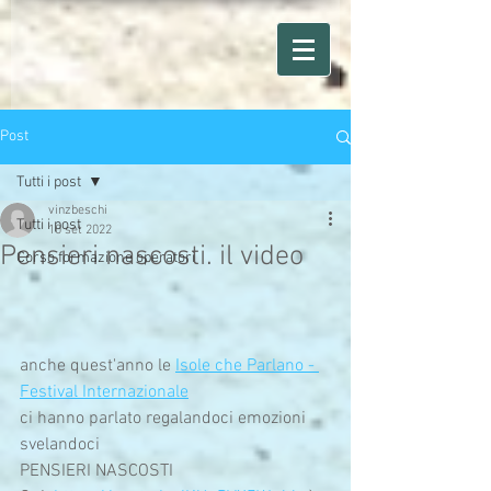
Post
Tutti i post
vinzbeschi
Tutti i post
10 set 2022
Pensieri nascosti. il video
Corso formazione operatori
anche quest'anno le 
Isole che Parlano - 
Festival Internazionale
ci hanno parlato regalandoci emozioni 
svelandoci
PENSIERI NASCOSTI