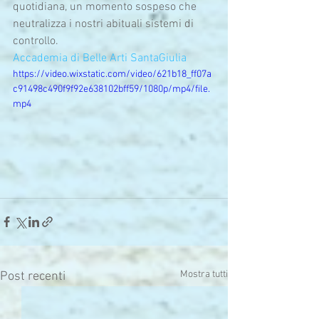
quotidiana, un momento sospeso che 
neutralizza i nostri abituali sistemi di 
controllo.
Accademia di Belle Arti SantaGiulia
https://video.wixstatic.com/video/621b18_ff07a
c91498c490f9f92e638102bff59/1080p/mp4/file.
mp4
Mostra tutti
Post recenti