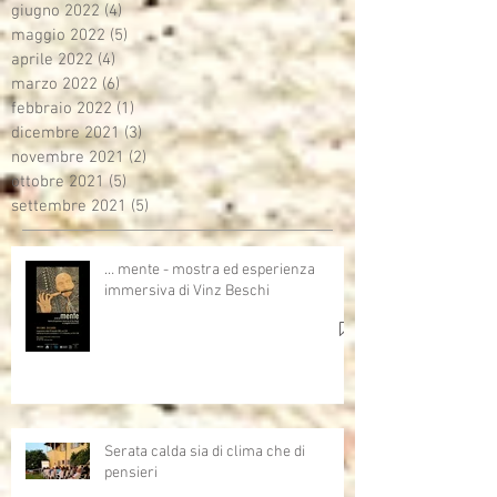
giugno 2022
(4)
4 post
maggio 2022
(5)
5 post
aprile 2022
(4)
4 post
marzo 2022
(6)
6 post
febbraio 2022
(1)
1 post
dicembre 2021
(3)
3 post
novembre 2021
(2)
2 post
ottobre 2021
(5)
5 post
settembre 2021
(5)
5 post
… mente - mostra ed esperienza
immersiva di Vinz Beschi
Serata calda sia di clima che di
pensieri