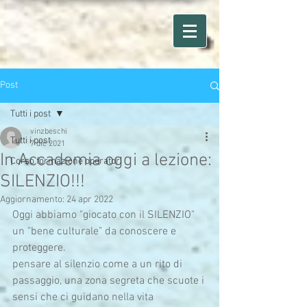
Post
Tutti i post
vinzbeschi
Tutti i post
7 dic 2021
In Accademia oggi a lezione:
Corso formazione operatori
SILENZIO!!!
Aggiornamento:
24 apr 2022
Oggi abbiamo "giocato con il SILENZIO" 
un "bene culturale" da conoscere e 
proteggere.
pensare al silenzio come a un rito di 
passaggio, una zona segreta che scuote i 
sensi che ci guidano nella vita 