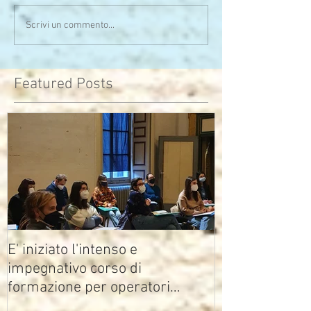
Serata calda sia di clima
Uno sono io...l'alt
Scrivi un commento...
che di pensieri
assomiglia
Featured Posts
E' iniziato l'intenso e
impegnativo corso di
formazione per operatori
multimediali Avisco