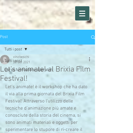
Post
Tutti i post
vinzbeschi
Tutti i post
23 set 2021
Let’s animate! al Brixia Film
Corso formazione operatori
Festival!
Let’s animate! è il workshop che ha dato 
il via alla prima giornata del Brixia Film 
Festival! Attraverso l’utilizzo delle 
tecniche d’animazione più amate e 
conosciute della storia del cinema, si 
sono animati materiali e oggetti per 
sperimentare lo stupore di ri-creare il 