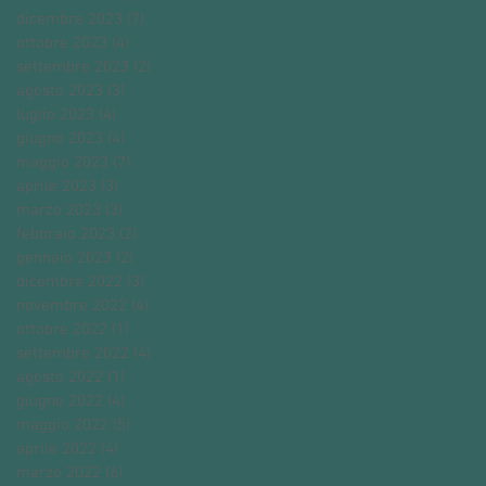
dicembre 2023
(7)
7 post
ottobre 2023
(4)
4 post
settembre 2023
(2)
2 post
agosto 2023
(3)
3 post
luglio 2023
(4)
4 post
giugno 2023
(4)
4 post
maggio 2023
(7)
7 post
aprile 2023
(3)
3 post
marzo 2023
(3)
3 post
febbraio 2023
(2)
2 post
gennaio 2023
(2)
2 post
dicembre 2022
(3)
3 post
novembre 2022
(4)
4 post
ottobre 2022
(1)
1 post
settembre 2022
(4)
4 post
agosto 2022
(1)
1 post
giugno 2022
(4)
4 post
maggio 2022
(5)
5 post
aprile 2022
(4)
4 post
marzo 2022
(6)
6 post