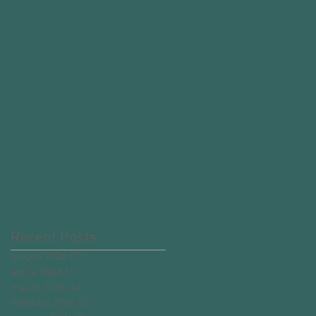
Recent Posts
giugno 2026
(7)
7 post
aprile 2026
(1)
1 post
marzo 2026
(4)
4 post
febbraio 2026
(2)
2 post