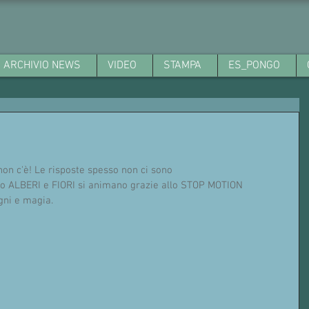
ARCHIVIO NEWS
VIDEO
STAMPA
ES_PONGO
o non c'è! Le risposte spesso non ci sono
to ALBERI e FIORI si animano grazie allo STOP MOTION 
gni e magia.