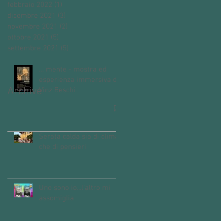
febbraio 2022
(1)
1 post
dicembre 2021
(3)
3 post
novembre 2021
(2)
2 post
ottobre 2021
(5)
5 post
settembre 2021
(5)
5 post
… mente - mostra ed
esperienza immersiva di
Archive
Vinz Beschi
Serata calda sia di clima
che di pensieri
Uno sono io...l'altro mi
assomiglia