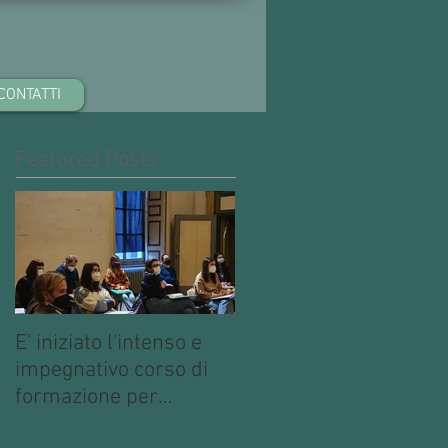
CONTATTI
Featured Posts
E' iniziato l'intenso e
impegnativo corso di
formazione per
operatori multimediali