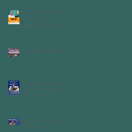
Allenare lo sguardo -
Arte e AI,
opportunità,criticità e
domande aperte
sull'intelligenza
artificiale
Grazie Bruno Bozzetto!!!
Bruno Bozzetto ospite
speciale per i Cartoni
Animati In Corsia
Cartoni Animati in Corsia
al cinema