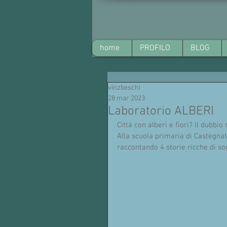
home
PROFILO
BLOG
vinzbeschi
28 mar 2023
Laboratorio ALBERI
Città con alberi e fiori? Il dubbi
Alla scuola primaria di Castegna
raccontando 4 storie ricche di so