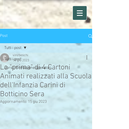
Post
Tutti i post
vinzbeschi
Tutti i post
14 giu 2023
La "prima" di 4 Cartoni
Corso formazione operatori
Animati realizzati alla Scuola
dell'Infanzia Carini di
Botticino Sera
Aggiornamento:
15 giu 2023