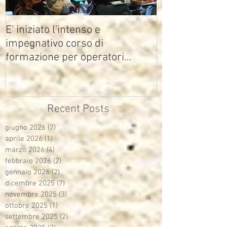
E' iniziato l'intenso e
impegnativo corso di
formazione per operatori
multimediali Avisco
Recent Posts
giugno 2026
(7)
7 post
aprile 2026
(1)
1 post
marzo 2026
(4)
4 post
febbraio 2026
(2)
2 post
gennaio 2026
(2)
2 post
dicembre 2025
(7)
7 post
novembre 2025
(3)
3 post
ottobre 2025
(1)
1 post
settembre 2025
(2)
2 post