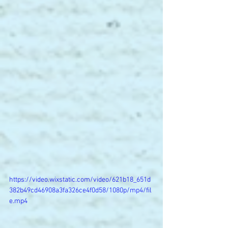
https://video.wixstatic.com/video/621b18_651d
382b49cd46908a3fa326ce4f0d58/1080p/mp4/fil
e.mp4