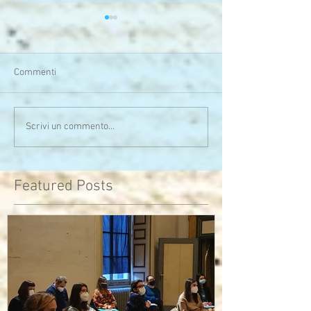
Commenti
Serata calda sia di clima
Uno sono io...l'alt
Scrivi un commento...
che di pensieri
assomiglia
Featured Posts