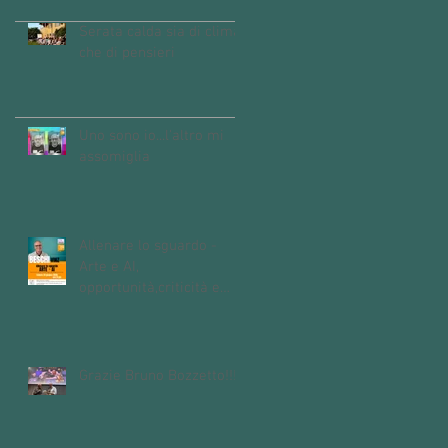
Serata calda sia di clima
che di pensieri
Uno sono io...l'altro mi
assomiglia
Allenare lo sguardo -
Arte e AI,
opportunità,criticità e
domande aperte
sull'intelligenza
artificiale
Grazie Bruno Bozzetto!!!