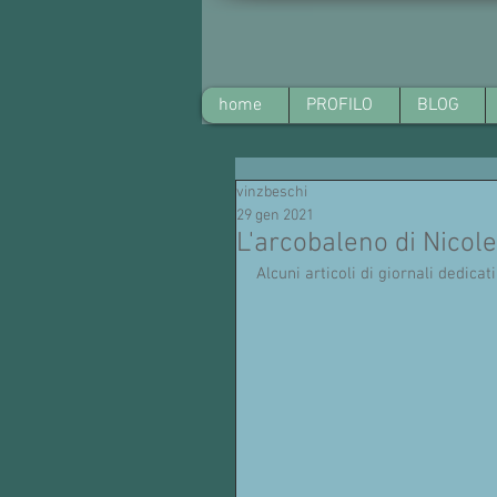
home
PROFILO
BLOG
vinzbeschi
29 gen 2021
L'arcobaleno di Nicole
Alcuni articoli di giornali dedica