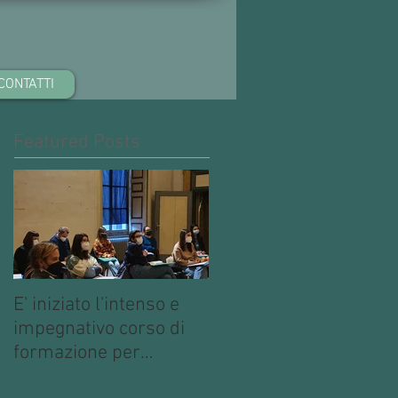
CONTATTI
Featured Posts
E' iniziato l'intenso e
impegnativo corso di
formazione per
operatori multimediali