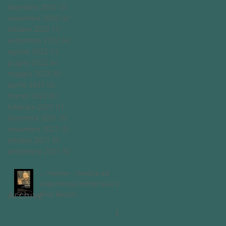
dicembre 2022
(3)
3 post
novembre 2022
(4)
4 post
ottobre 2022
(1)
1 post
settembre 2022
(4)
4 post
agosto 2022
(1)
1 post
giugno 2022
(4)
4 post
maggio 2022
(5)
5 post
aprile 2022
(4)
4 post
marzo 2022
(6)
6 post
febbraio 2022
(1)
1 post
dicembre 2021
(3)
3 post
novembre 2021
(2)
2 post
ottobre 2021
(5)
5 post
settembre 2021
(5)
5 post
… mente - mostra ed
esperienza immersiva di
Archive
Vinz Beschi