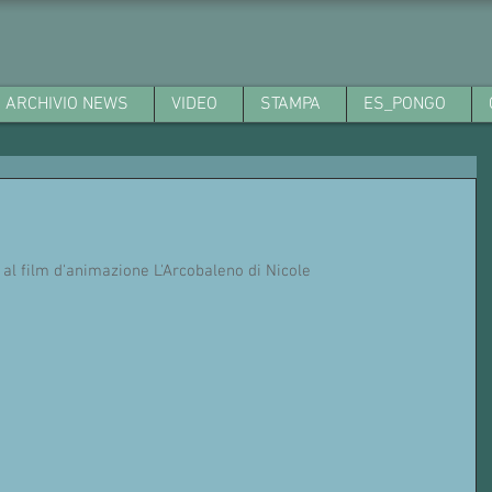
ARCHIVIO NEWS
VIDEO
STAMPA
ES_PONGO
ti al film d'animazione L'Arcobaleno di Nicole