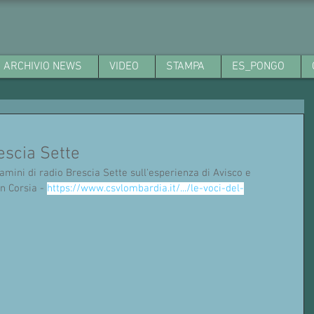
ARCHIVIO NEWS
VIDEO
STAMPA
ES_PONGO
escia Sette
mini di radio Brescia Sette sull'esperienza di Avisco e 
n Corsia - 
https://www.csvlombardia.it/.../le-voci-del-