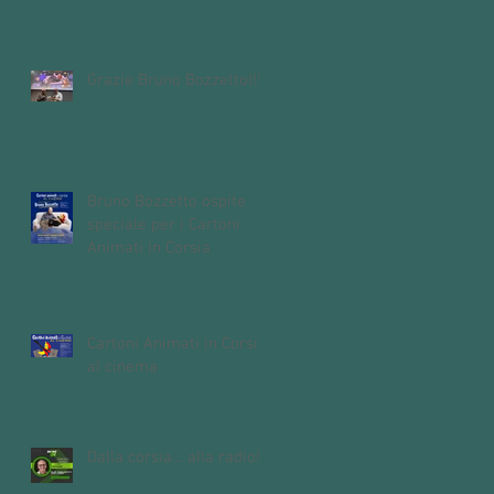
domande aperte
sull'intelligenza
artificiale
Grazie Bruno Bozzetto!!!
Bruno Bozzetto ospite
speciale per i Cartoni
Animati In Corsia
Cartoni Animati in Corsia
al cinema
Dalla corsia… alla radio!