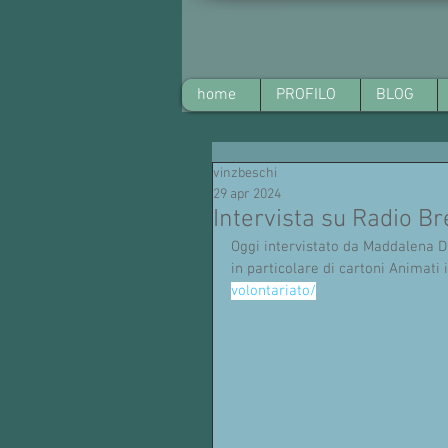
home
PROFILO
BLOG
vinzbeschi
29 apr 2024
Intervista su Radio Br
Oggi intervistato da Maddalena Da
in particolare di cartoni Animati i
volontariato/