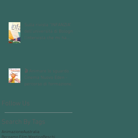
Sulla rivista "INFANZIA"
dell'università di Bologna,
l'intervista che mi ha
fatto Andrea Mori "Se le
immagini nascono dalle
mani"
🎬 Animare lo sguardo -
Cinema Nuovo Eden -
percorso di formazione
dedicato alle insegnanti e
agli insegnanti della
Follow Us
scuola dell’infanzia e
primaria.
Search By Tags
Animazione
Australia
Bergamo Film Meeting
Beschi