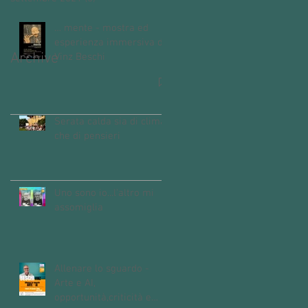
… mente - mostra ed
esperienza immersiva di
Archive
Vinz Beschi
Serata calda sia di clima
che di pensieri
Uno sono io...l'altro mi
assomiglia
Allenare lo sguardo -
Arte e AI,
opportunità,criticità e