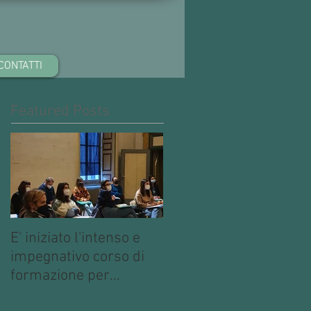
CONTATTI
Featured Posts
E' iniziato l'intenso e
impegnativo corso di
formazione per
operatori multimediali