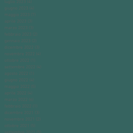
luglio 2023
(4)
4 post
giugno 2023
(4)
4 post
maggio 2023
(7)
7 post
aprile 2023
(3)
3 post
marzo 2023
(3)
3 post
febbraio 2023
(2)
2 post
gennaio 2023
(2)
2 post
dicembre 2022
(3)
3 post
novembre 2022
(4)
4 post
ottobre 2022
(1)
1 post
settembre 2022
(4)
4 post
agosto 2022
(1)
1 post
giugno 2022
(4)
4 post
maggio 2022
(5)
5 post
aprile 2022
(4)
4 post
marzo 2022
(6)
6 post
febbraio 2022
(1)
1 post
dicembre 2021
(3)
3 post
novembre 2021
(2)
2 post
ottobre 2021
(5)
5 post
settembre 2021
(5)
5 post