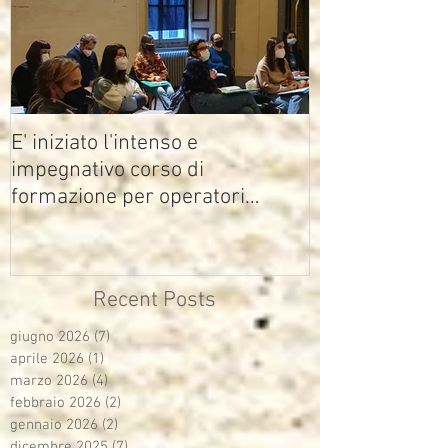
E' iniziato l'intenso e
impegnativo corso di
formazione per operatori
multimediali Avisco
Recent Posts
giugno 2026
(7)
7 post
aprile 2026
(1)
1 post
marzo 2026
(4)
4 post
febbraio 2026
(2)
2 post
gennaio 2026
(2)
2 post
dicembre 2025
(7)
7 post