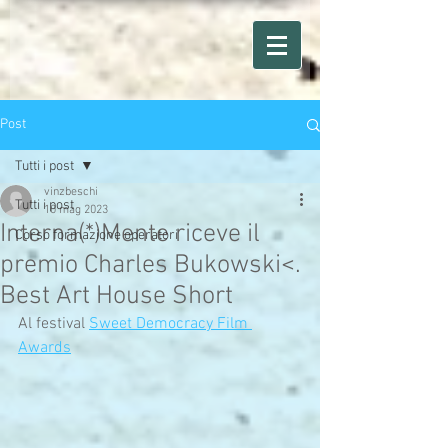
Post
Tutti i post
vinzbeschi
Tutti i post
10 mag 2023
Interna(*)Mente riceve il
Corso formazione operatori
premio Charles Bukowski<.
Best Art House Short
Al festival 
Sweet Democracy Film 
Awards