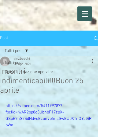
Post
Tutti i post
vinzbeschi
Tutti i post
25 apr 2021
Incontri
Corso formazione operatori
indimenticabili!!!Buon 25
aprile
https://vimeo.com/541199787?
fbclid=IwAR2bp8c3UbhbF17zpX-
GSpE7hS2SdHdvoEzonvpfmsSwEU0XTnO9Jt4P
bWo