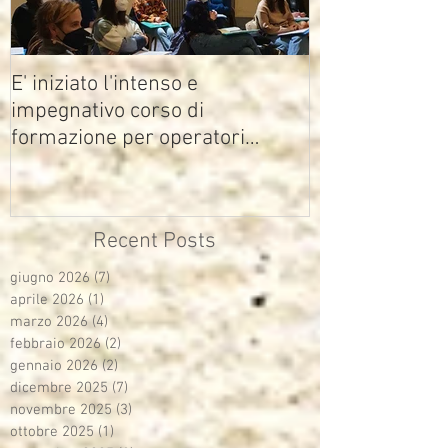
E' iniziato l'intenso e
impegnativo corso di
formazione per operatori
multimediali Avisco
Recent Posts
giugno 2026
(7)
7 post
aprile 2026
(1)
1 post
marzo 2026
(4)
4 post
febbraio 2026
(2)
2 post
gennaio 2026
(2)
2 post
dicembre 2025
(7)
7 post
novembre 2025
(3)
3 post
ottobre 2025
(1)
1 post