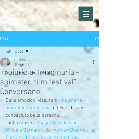
Post
Tutti i post
vinzbeschi
Tutti i post
29 ago 2023
In giuria a "Imaginaria -
Corso formazione operatori
animated film festival"
Conversano
Belle emozioni vissute a  
Imaginaria - 
animated film festival
 e felice di avere 
conosciuto belle persone.
Tanti i grazie a: 
Luigi Ulisse Iovane
Michele Bernardi
Marino Neri
Beatrice 
Pucci
Andrijana Ruzic
Ahmed Ben 