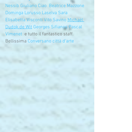
Nessib
Giuliano Ciao
Beatrice Mazzone
Dominga Lorusso Laselva
Sara 
Elisabetta Visconti
Vito Savino
Michaël 
Dudok de Wit
Georges Sifianos
Pascal 
Vimenet
  e tutto il fantastico staff.
Bellissima 
Conversano città d'arte