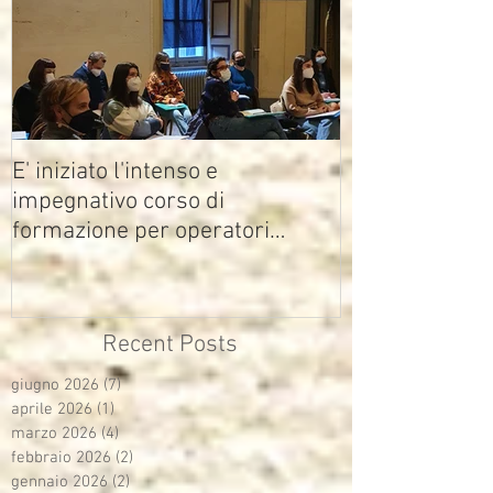
E' iniziato l'intenso e
impegnativo corso di
formazione per operatori
multimediali Avisco
Recent Posts
giugno 2026
(7)
7 post
aprile 2026
(1)
1 post
marzo 2026
(4)
4 post
febbraio 2026
(2)
2 post
gennaio 2026
(2)
2 post