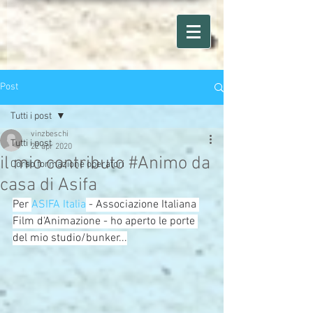
Post
Tutti i post
vinzbeschi
Tutti i post
22 apr 2020
il mio contributo #Animo da
Corso formazione operatori
casa di Asifa
Per 
ASIFA Italia
 - Associazione Italiana 
Film d'Animazione - ho aperto le porte 
del mio studio/bunker...