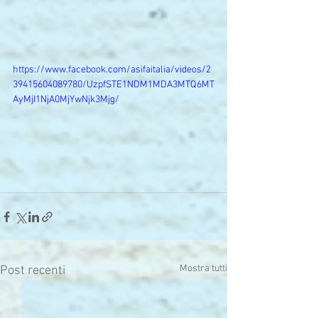
https://www.facebook.com/asifaitalia/videos/2
39415604089780/UzpfSTE1NDM1MDA3MTQ6MT
AyMjI1NjA0MjYwNjk3Mjg/
Mostra tutti
Post recenti