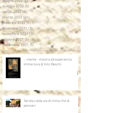
giugno 2022
(4)
4 post
maggio 2022
(5)
5 post
aprile 2022
(4)
4 post
marzo 2022
(6)
6 post
febbraio 2022
(1)
1 post
dicembre 2021
(3)
3 post
novembre 2021
(2)
2 post
ottobre 2021
(5)
5 post
settembre 2021
(5)
5 post
… mente - mostra ed esperienza
immersiva di Vinz Beschi
Serata calda sia di clima che di
pensieri