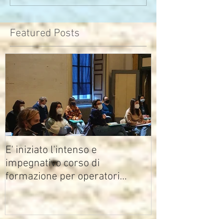
che di pensieri
assomiglia
Featured Posts
E' iniziato l'intenso e
impegnativo corso di
formazione per operatori
multimediali Avisco