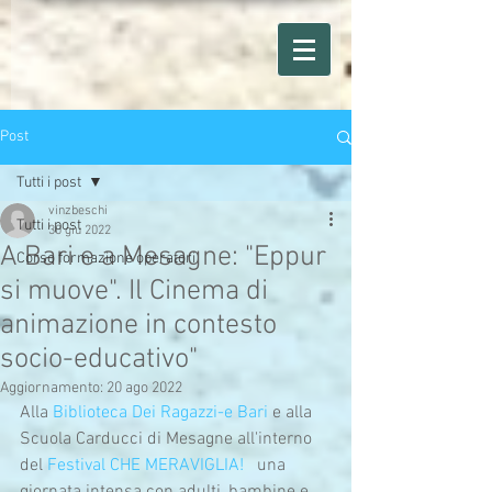
Post
Tutti i post
vinzbeschi
Tutti i post
30 giu 2022
A Bari e a Mesagne: "Eppur
Corso formazione operatori
si muove". Il Cinema di
animazione in contesto
socio-educativo"
Aggiornamento:
20 ago 2022
Alla 
Biblioteca Dei Ragazzi-e Bari
 e alla 
Scuola Carducci di Mesagne all'interno 
del 
Festival CHE MERAVIGLIA!
   una 