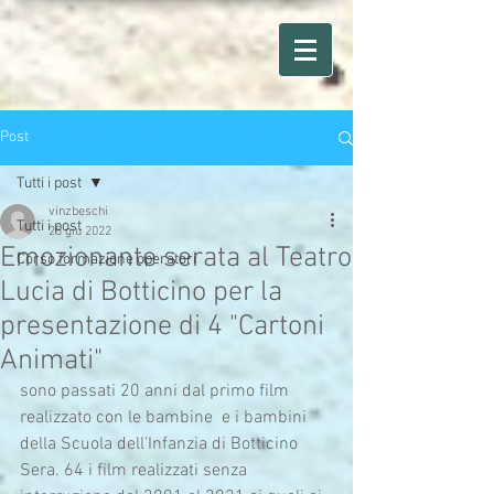
Post
Tutti i post
vinzbeschi
Tutti i post
25 giu 2022
Emozionante serata al Teatro
Corso formazione operatori
Lucia di Botticino per la
presentazione di 4 "Cartoni
Animati"
sono passati 20 anni dal primo film 
realizzato con le bambine  e i bambini 
della Scuola dell'Infanzia di Botticino 
Sera. 64 i film realizzati senza 