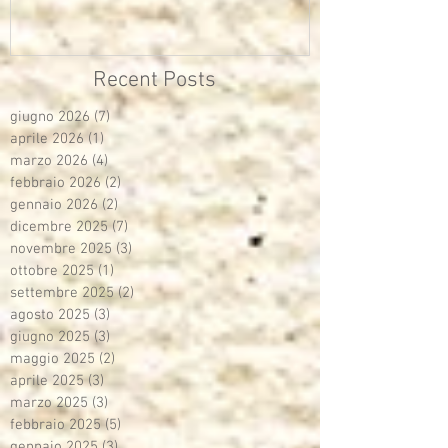
multimediali Avisco
Recent Posts
giugno 2026
(7)
7 post
aprile 2026
(1)
1 post
marzo 2026
(4)
4 post
febbraio 2026
(2)
2 post
gennaio 2026
(2)
2 post
dicembre 2025
(7)
7 post
novembre 2025
(3)
3 post
ottobre 2025
(1)
1 post
settembre 2025
(2)
2 post
agosto 2025
(3)
3 post
giugno 2025
(3)
3 post
maggio 2025
(2)
2 post
aprile 2025
(3)
3 post
marzo 2025
(3)
3 post
febbraio 2025
(5)
5 post
gennaio 2025
(3)
3 post