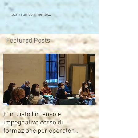
Serata calda sia di clima
Uno sono io...l'alt
Scrivi un commento...
che di pensieri
assomiglia
Featured Posts
E' iniziato l'intenso e
impegnativo corso di
formazione per operatori