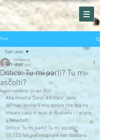
Post
Tutti i post
vinzbeschi
Tutti i post
15 dic 2021
Dittico: Tu mi parli? Tu mi
Corso formazione operatori
ascolti?
Aggiornamento:
24 apr 2022
Alla mostra "Corpi d'Artista" della 
@Pinac anche il mio dittico che ora ha 
trovato casa in quel di Rudiano :-) grazie 
a Novella!!!
Dittico: Tu mi parli? Tu mi ascolti? - 
10.723 fori per respirare non bastano 