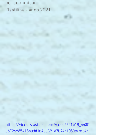
per comunicare
Plastilina - anno 2021
https://video.wixstatic.com/video/621b18_4635
a6726985413badd1e4ac39187b94/1080p/mp4/fi