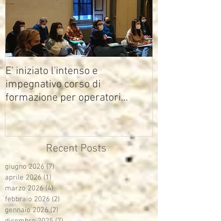
E' iniziato l'intenso e
impegnativo corso di
formazione per operatori
multimediali Avisco
Recent Posts
giugno 2026
(7)
7 post
aprile 2026
(1)
1 post
marzo 2026
(4)
4 post
febbraio 2026
(2)
2 post
gennaio 2026
(2)
2 post
dicembre 2025
(7)
7 post