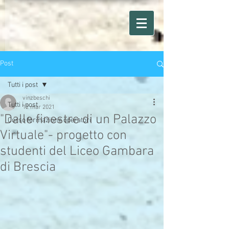
Post
Tutti i post
vinzbeschi
Tutti i post
12 mar 2021
"Dalle finestre di un Palazzo
Corso formazione operatori
Virtuale"- progetto con
studenti del Liceo Gambara
di Brescia